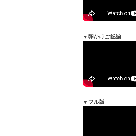
▼卵かけご飯編
▼フル版