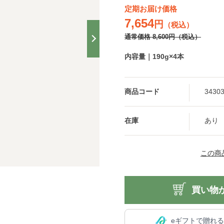
定期お届け価格
7,654
円
（税込）
通常価格
8,600
円
（税込）
内容量｜190g×4本
商品コード
3430
在庫
あり
この商
買い物
eギフトで贈れ