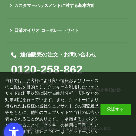
カスタマーハラスメントに対する基本方針
日清オイリオ コーポレートサイト
通信販売の注文・お問い合わせ
0120-258-862
当社では、お客様により良い情報およびサービス
受付時間／月～金 9:00 ～ 18:00
のご提供を目的とし、クッキーを利用したウェブ
※土日祝・ゴールデンウィーク・お盆休み・年末年始は除
サイトの利用状況に関する統計分析、広告などの
く
効果測定を行っています。また、クッキーにより
得られたお客様の当社ウェブサイトでの閲覧履歴
承諾する
等をもとに、他社のウェブサイトで当社の広告が
表示されることがあります。「承諾する」ボタン
日清オイリオグループ株式会社
を押下することで、クッキーの使用に同意したと
Copyrights ©
2026 The Nisshin OilliO Group, Ltd.
みなされます。詳細については「
クッキーポリシ