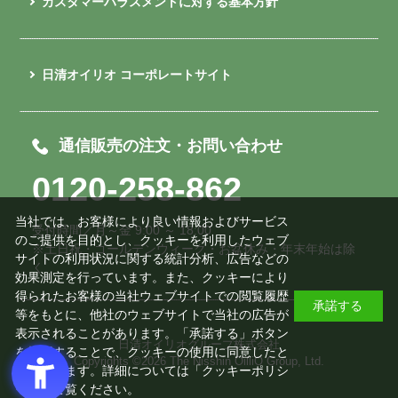
カスタマーハラスメントに対する基本方針
日清オイリオ コーポレートサイト
通信販売の注文・お問い合わせ
0120-258-862
当社では、お客様により良い情報およびサービス
受付時間／月～金 9:00 ～ 18:00
のご提供を目的とし、クッキーを利用したウェブ
※土日祝・ゴールデンウィーク・お盆休み・年末年始は除
サイトの利用状況に関する統計分析、広告などの
く
効果測定を行っています。また、クッキーにより
得られたお客様の当社ウェブサイトでの閲覧履歴
承諾する
等をもとに、他社のウェブサイトで当社の広告が
表示されることがあります。「承諾する」ボタン
日清オイリオグループ株式会社
を押下することで、クッキーの使用に同意したと
Copyrights ©
2026 The Nisshin OilliO Group, Ltd.
みなされます。詳細については「
クッキーポリシ
ー
」をご覧ください。