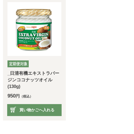
_日清有機エキストラバー
ジンココナッツオイル
(130g)
950
円
（税込）
買い物かごへ入れる