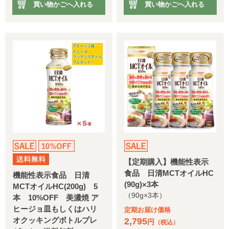
買い物かごへ入れる
買い物かごへ入れる
【定期購入】機能性表示
食品 日清MCTオイルHC
機能性表示食品 日清
(90g)×3本
MCTオイルHC(200g) 5
（90g×3本）
本 10%OFF 美濃焼 ア
ヒージョ皿もしくはハリ
定期お届け価格
オクッキングボトルプレ
2,795
円
（税込）