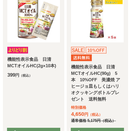
機能性表示食品 日清
MCTオイルHC(2g×10本)
機能性表示食品 日清
MCTオイルHC(90g) 5
399
円
（税込）
本 10%OFF 美濃焼 ア
ヒージョ皿もしくはハリ
オクッキングボトルプレ
ゼント 送料無料
特別価格
4,650
円
（税込）
通常価格
5,175
円
（税込）