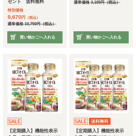
ゼント 送料無料
通常価格
3,105
円
（税込）
特別価格
9,670
円
（税込）
通常価格
10,750
円
（税込）
買い物かごへ入れる
買い物かごへ入れる
【定期購入】機能性表示
【定期購入】機能性表示