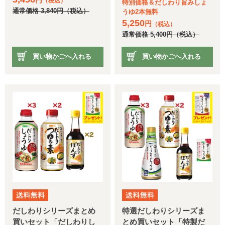
（税込）
特別価格＆だしわり旨みしょ
通常価格
3,840
円
（税込）
うゆ2本無料
5,250
円
（税込）
通常価格
5,400
円
（税込）
買い物かごへ入れる
買い物かごへ入れる
だしわりシリーズまとめ
特選だしわりシリーズま
買いセット「だしわりし
とめ買いセット「特製だ