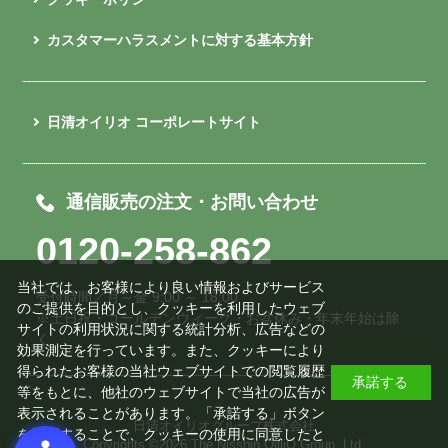
カスタマーハラスメントに対する基本方針
日清オイリオ コーポレートサイト
通信販売の注文・お問い合わせ
0120-258-862
当社では、お客様により良い情報およびサービス
受付時間／月～金 9:00 ～ 18:00
のご提供を目的とし、クッキーを利用したウェブ
※土日祝・ゴールデンウィーク・お盆休み・年末年始は除
サイトの利用状況に関する統計分析、広告などの
く
効果測定を行っています。また、クッキーにより
得られたお客様の当社ウェブサイトでの閲覧履歴
承諾する
等をもとに、他社のウェブサイトで当社の広告が
表示されることがあります。「承諾する」ボタン
日清オイリオグループ株式会社
を押下することで、クッキーの使用に同意したと
Copyrights ©
2026 The Nisshin OilliO Group, Ltd.