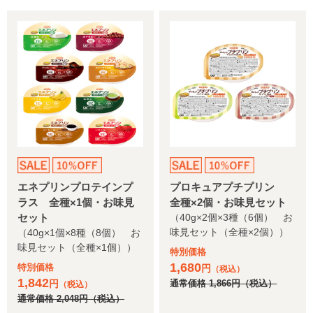
エネプリンプロテインプ
プロキュアプチプリン
ラス 全種×1個・お味見
全種×2個・お味見セット
セット
（40g×2個×3種（6個） お
味見セット（全種×2個））
（40g×1個×8種（8個） お
味見セット（全種×1個））
特別価格
1,680
特別価格
円
（税込）
1,842
円
通常価格
1,866
円
（税込）
（税込）
通常価格
2,048
円
（税込）