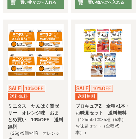
買い物かごへ入れる
買い物かごへ入れる
ミニタス たんぱく質ゼ
プロキュアZ 全種×1本・
リー オレンジ味 おま
お味見セット 送料無料
とめ買い 10%OFF 送料
（125ml×1本×5種（5本）
お味見セット（全種×5
無料
本））
（26g×9個×4箱 オレンジ