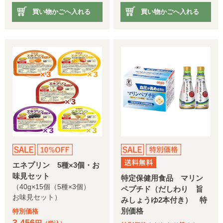
買い物かごへ入れる
買い物かごへ入れる
エネプリン 5種×3個・お
味見セット
特定保健用食品 マリン
（40g×15個（5種×3個）
ペプチド（だしわり 旨
お味見セット）
みしょうゆ2本付き） 特
別価格
特別価格
3,456
円