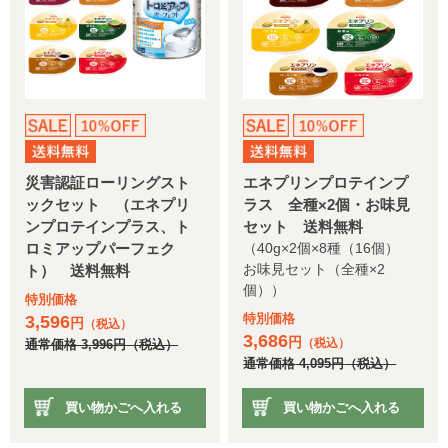
災害認証ローリングスト
エネプリンプロテインプ
ックセット （エネプリ
ラス 全種×2個・お味見
ンプロテインプラス、ト
セット 送料無料
ロミアップパーフェク
（40g×2個×8種（16個）
お味見セット（全種×2
ト） 送料無料
個））
特別価格
特別価格
3,596
円
（税込）
3,686
円
（税込）
通常価格
3,996
円
（税込）
通常価格
4,095
円
（税込）
買い物かごへ入れる
買い物かごへ入れる