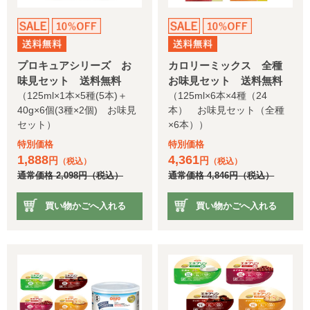
プロキュアシリーズ お
カロリーミックス 全種
味見セット 送料無料
お味見セット 送料無料
（125ml×1本×5種(5本)＋
（125ml×6本×4種（24
40g×6個(3種×2個) お味見
本） お味見セット（全種
セット）
×6本））
特別価格
特別価格
1,888
4,361
円
円
（税込）
（税込）
通常価格
2,098
円
（税込）
通常価格
4,846
円
（税込）
買い物かごへ入れる
買い物かごへ入れる