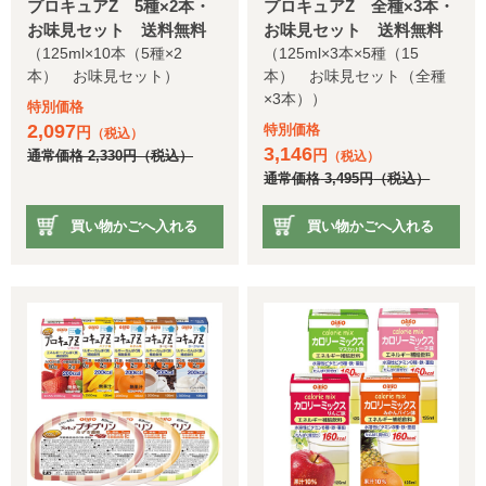
プロキュアZ 5種×2本・
プロキュアZ 全種×3本・
お味見セット 送料無料
お味見セット 送料無料
（125ml×10本（5種×2
（125ml×3本×5種（15
本） お味見セット）
本） お味見セット（全種
×3本））
特別価格
2,097
特別価格
円
（税込）
3,146
円
通常価格
2,330
円
（税込）
（税込）
通常価格
3,495
円
（税込）
買い物かごへ入れる
買い物かごへ入れる