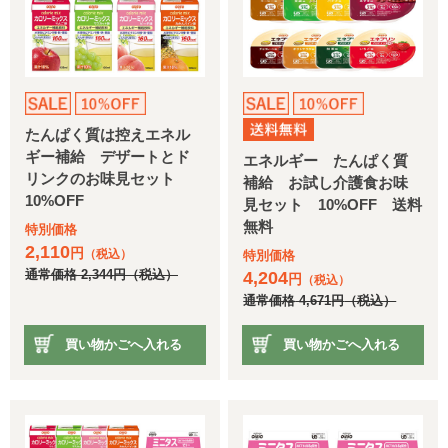
たんぱく質は控えエネル
ギー補給 デザートとド
エネルギー たんぱく質
リンクのお味見セット
補給 お試し介護食お味
10%OFF
見セット 10%OFF 送料
無料
特別価格
2,110
円
（税込）
特別価格
通常価格
2,344
円
（税込）
4,204
円
（税込）
通常価格
4,671
円
（税込）
買い物かごへ入れる
買い物かごへ入れる