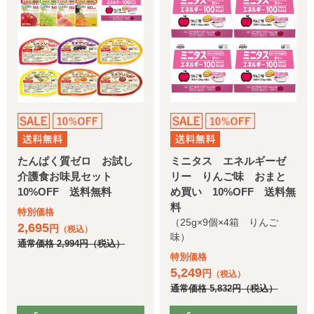
たんぱく質ゼロ お試し
ミニタス エネルギーゼ
介護食お味見セット
リー りんご味 おまと
10%OFF 送料無料
め買い 10%OFF 送料無
料
特別価格
（25g×9個×4箱 りんご
2,695
円
（税込）
味）
通常価格
2,994
円
（税込）
特別価格
5,249
円
（税込）
通常価格
5,832
円
（税込）