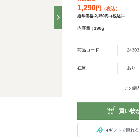
1,290
円
（税込）
通常価格
2,150
円
（税込）
内容量 | 190g
商品コード
2430
在庫
あり
この商
買い物
eギフトで贈れ