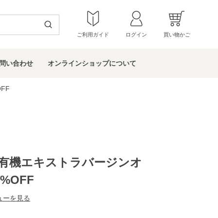
ご利用ガイド
ログイン
買い物かご
問い
合わせ
オンラインショップ
について
FF
A) 有機エキストラバージンオ
%OFF
ューを見る