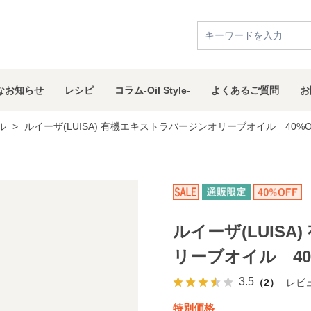
な
お知らせ
レシピ
コラム
-Oil Style-
よくある
ご質問
お
ル
>
ルイーザ(LUISA) 有機エキストラバージンオリーブオイル 40%O
ルイーザ(LUIS
リーブオイル 40
3.5
（2）
レビ
特別価格