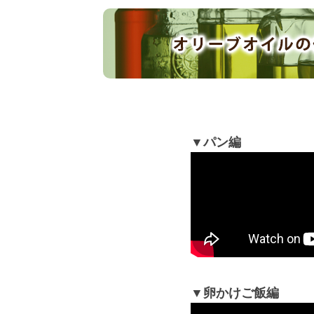
▼パン編
▼卵かけご飯編