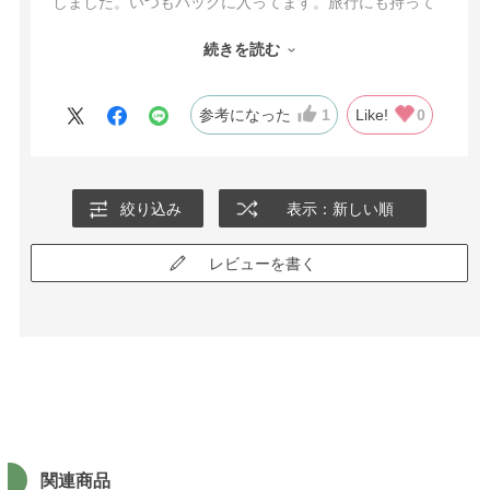
しました。いつもバックに入ってます。旅行にも持って
いけて、価格もリピ-ズナブルでとてもよい。日清のMCT
続きを読む
オイルは味がほとんどなく、さまざまなMCTオイルを試
してみましたが、ココナッツの風味が、にがな私は日清
のMCTオイルが一番合いました。手放せません。
参考になった
1
Like!
0
絞り込み
表示：新しい順
レビューを書く
関連商品