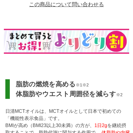
この商品について問い合わせる
脂肪の燃焼を高める
※1※2
体脂肪やウエスト周囲径を減らす
※2
日清MCTオイルは、MCTオイルとして日本で初めての
「機能性表示食品」です。
BMIが高め（BMI23以上30未満）の方が、
1日2g
を継続摂
取することで、脂肪代謝に関与する作用で、
体脂肪や内臓