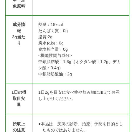
象原料
成分情
熱量：18kcal
報
たんぱく質：0g
2g当た
脂質:2g
り
炭水化物：0g
食塩相当量：0g
<機能性関与成分>
中鎖脂肪酸：1.6g（オクタン酸：1.2g、デカ
ン酸：0.4g）
中鎖脂肪酸油：2g
1日の摂
1日2gを目安に食べ物や飲み物に加えてお召
取目安
し上がりください。
量
摂取上
●本品は、疾病の診断、治療、予防を目的とし
の注意
たものではありません。