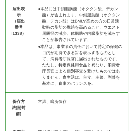
届出表
●本品には中鎖脂肪酸（オクタン酸、デカン
示
酸）が含まれます。中鎖脂肪酸（オクタン
（届出
酸、デカン酸）はBMIが高めの方の日常活
番号
動時の脂肪の燃焼を高めること、ウエスト
I1338）
周囲径の減少、体脂肪や内臓脂肪を減らす
ことが報告されています。
●本品は、事業者の責任において特定の保健の
目的が期待できる旨を表示するものとし
て、消費者庁長官に届出されたものです。
ただし、特定保健用食品と異なり、消費者
庁長官による個別審査を受けたものではあ
りません。食生活は、主食、主菜、副菜を
基本に、食事のバランスを。
保存方
常温、暗所保存
法[開封
前]