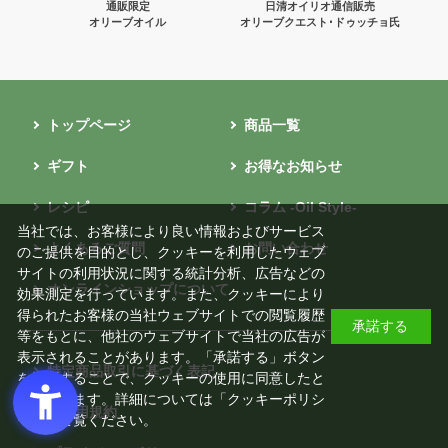
通販限定
日清オイリオ通信販売
オリーブオイル
オリーブクエスト･ドゥッチョ氏
トップページ
商品一覧
ギフト
お得なお知らせ
レシピ
コラム -Oil Style-
当社では、お客様により良い情報およびサービス
よくあるご質問
お問い合わせ
のご提供を目的とし、クッキーを利用したウェブ
サイトの利用状況に関する統計分析、広告などの
オンラインショップについて
効果測定を行っています。また、クッキーにより
得られたお客様の当社ウェブサイトでの閲覧履歴
承諾する
等をもとに、他社のウェブサイトで当社の広告が
表示されることがあります。「承諾する」ボタン
特定商品取引に基づく表記
を押下することで、クッキーの使用に同意したと
みなされます。詳細については「
クッキーポリシ
ご利用規約
ー
」をご覧ください。