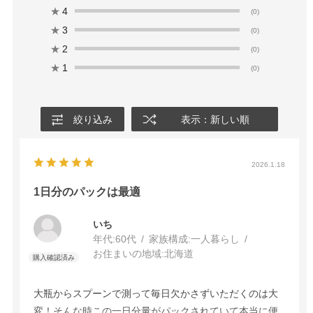
★
4
(0)
★
3
(0)
★
2
(0)
★
1
(0)
絞り込み
表示：新しい順
2026.1.18
1日分のパックは最適
いち
年代:
60代
家族構成:
一人暮らし
お住まいの地域:
北海道
大瓶からスプーンで測って毎日欠かさずいただくのは大
変！そんな時この一日分量がパックされていて本当に便