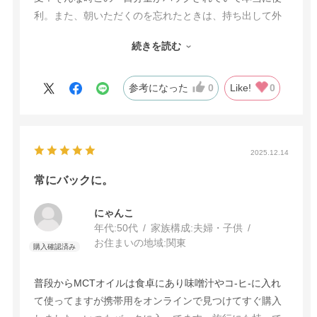
利。また、朝いただくのを忘れたときは、持ち出して外
食の際にかけています。割高かもしれませんが、私には
続きを読む
ぴったりでした。体調は・・・。まだ変化感じないで
す。
参考になった
0
Like!
0
2025.12.14
常にバックに。
にゃんこ
年代:
50代
家族構成:
夫婦・子供
お住まいの地域:
関東
普段からMCTオイルは食卓にあり味噌汁やコ-ヒ-に入れ
て使ってますが携帯用をオンラインで見つけてすぐ購入