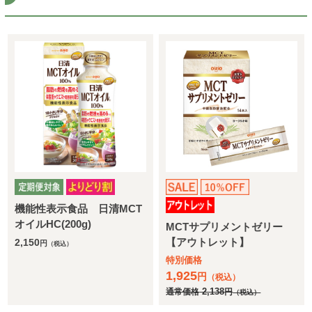
機能性表示食品 日清MCT
オイルHC(200g)
MCTサプリメントゼリー
【アウトレット】
2,150
円
（税込）
特別価格
1,925
円
（税込）
通常価格
2,138
円
（税込）