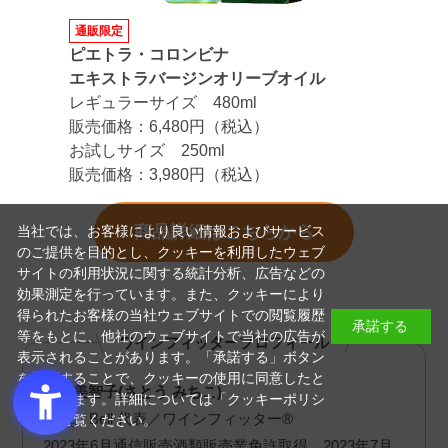
通販限定
ピエトラ・コロンビナ
エキストラバージンオリーブオイル
レギュラーサイズ 480ml
販売価格：6,480円（税込）
お試しサイズ 250ml
販売価格：3,980円（税込）
商品詳細はこちらから
当社では、お客様により良い情報およびサービス
のご提供を目的とし、クッキーを利用したウェブ
サイトの利用状況に関する統計分析、広告などの
効果測定を行っています。また、クッキーにより
得られたお客様の当社ウェブサイトでの閲覧履歴
承諾する
等をもとに、他社のウェブサイトで当社の広告が
ワインフィッタープロフィール
表示されることがあります。「承諾する」ボタン
を押下することで、クッキーの使用に同意したと
佐藤美智子(さとう みちこ)
みなされます。詳細については「
クッキーポリシ
Bridge Bell 代表／ワインフィッター®
ー
」をご覧ください。
2023年6月通信販売酒類販売業免許取得、2023年7月