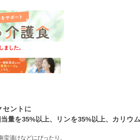
定しました。
クセントに
当量を35%以上、リンを35%以上、カリウム
南蛮漬けなどにぴったり。