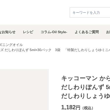
な
お知らせ
レシピ
コラム
-Oil Style-
よくある
ご質問
お
ズニングオイル
ズ だしわりぽんず 5ml×30パック 3袋 「特製だしわりしょうゆミ
キッコーマン か
だしわりぽんず 5
だしわりしょう
1,182
円
（税込）