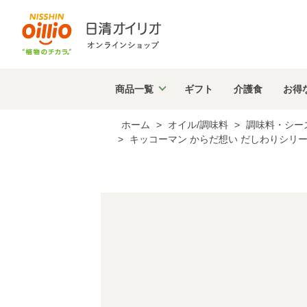
商品
一覧
ギフト
介護食
お得
ホーム
>
オイル/調味料
>
調味料・シー
>
キッコーマン からだ想い だしわりシリー