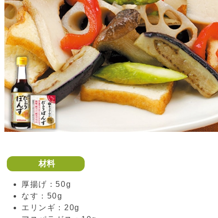
材料
厚揚げ：50g
なす：50g
エリンギ：20g