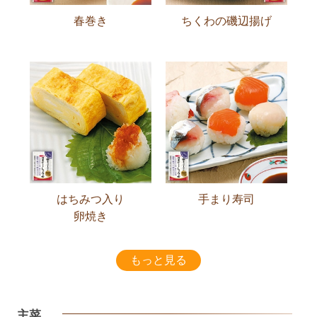
春巻き
ちくわの磯辺揚げ
はちみつ入り
手まり寿司
卵焼き
もっと見る
主菜