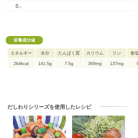
る。
栄養成分値
エネルギー
水分
たんぱく質
カリウム
リン
食
264kcal
141.5g
7.5g
369mg
137mg
だしわりシリーズを使用したレシピ