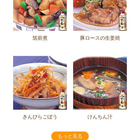
筑前煮
豚ロースの生姜焼
きんぴらごぼう
けんちん汁
もっと見る