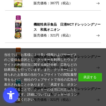
販売価格：387円（税込）
機能性表示食品 日清MCTドレッシングソー
ス 和風オニオン
販売価格：321円（税込）
当社では、お客様により良い情報およびサービス
機能性表示食品 日清MCTドレッシングソー
のご提供を目的とし、クッキーを利用したウェブ
ス ごま＆ナッツ
サイトの利用状況に関する統計分析、広告などの
販売価格：321円（税込）
効果測定を行っています。また、クッキーにより
得られたお客様の当社ウェブサイトでの閲覧履歴
承諾する
等をもとに、他社のウェブサイトで当社の広告が
表示されることがあります。「承諾する」ボタン
機能性表示食品 日清MCTドレッシングソー
を押下することで、クッキーの使用に同意したと
ス ハーブ＆スパイスフレンチ
みなされます。詳細については「
クッキーポリシ
ー
」をご覧ください。
販売価格：321円（税込）