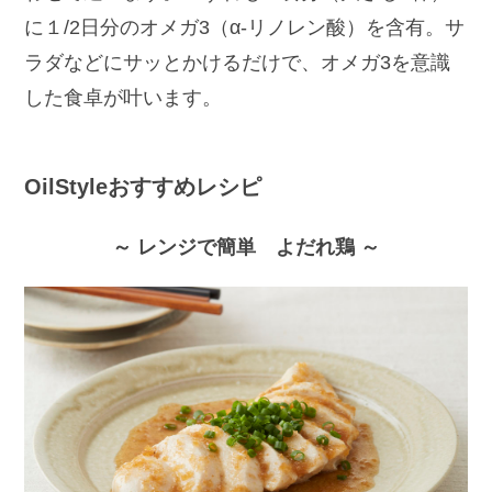
に１/2日分のオメガ3（α-リノレン酸）を含有。サ
ラダなどにサッとかけるだけで、オメガ3を意識
した食卓が叶います。
OilStyleおすすめレシピ
～ レンジで簡単 よだれ鶏 ～