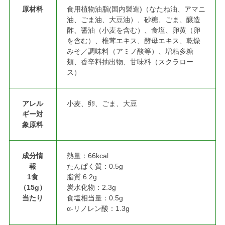
原材料
食用植物油脂(国内製造)（なたね油、アマニ
油、ごま油、大豆油）、砂糖、ごま、醸造
酢、醤油（小麦を含む）、食塩、卵黄（卵
を含む）、椎茸エキス、酵母エキス、乾燥
みそ／調味料（アミノ酸等）、増粘多糖
類、香辛料抽出物、甘味料（スクラロー
ス）
アレル
小麦、卵、ごま、大豆
ギー対
象原料
成分情
熱量：66kcal
報
たんぱく質：0.5g
1食
脂質:6.2g
（15g）
炭水化物：2.3g
当たり
食塩相当量：0.5g
α‐リノレン酸：1.3g