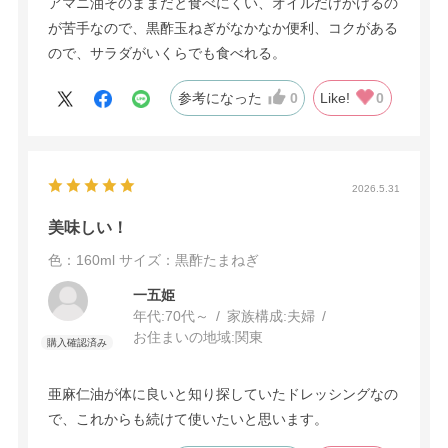
アマニ油そのままだと食べにくい、オイルだけかけるの
が苦手なので、黒酢玉ねぎがなかなか便利、コクがある
ので、サラダがいくらでも食べれる。
参考になった
0
Like!
0
2026.5.31
美味しい！
色：160ml
サイズ：黒酢たまねぎ
一五姫
年代:
70代～
家族構成:
夫婦
お住まいの地域:
関東
亜麻仁油が体に良いと知り探していたドレッシングなの
で、これからも続けて使いたいと思います。