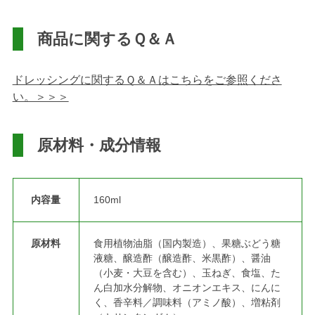
商品に関するＱ＆Ａ
ドレッシングに関するＱ＆Ａはこちらをご参照くださ
い。＞＞＞
原材料・成分情報
内容量
160ml
原材料
食用植物油脂（国内製造）、果糖ぶどう糖
液糖、醸造酢（醸造酢、米黒酢）、醤油
（小麦・大豆を含む）、玉ねぎ、食塩、た
ん白加水分解物、オニオンエキス、にんに
く、香辛料／調味料（アミノ酸）、増粘剤