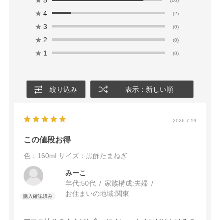
(10)
★
4
(2)
★
3
(0)
★
2
(0)
★
1
(0)
絞り込み
表示：新しい順
2026.7.19
この値段お得
色：160ml
サイズ：黒酢たまねぎ
みーこ
年代:
50代
家族構成:
夫婦
お住まいの地域:
関東