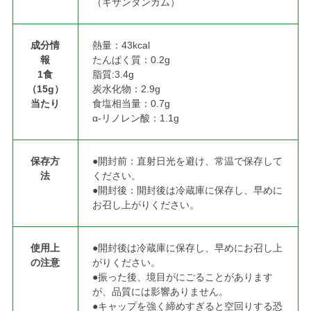
（キサンタンガム）
成分情
熱量：43kcal
報
たんぱく質：0.2g
1食
脂質:3.4g
（15g）
炭水化物：2.9g
当たり
食塩相当量：0.7g
α‐リノレン酸：1.1g
保存方
●開封前：直射日光を避け、常温で保存して
法
ください。
●開封後：開封後は冷蔵庫に保存し、早めに
お召し上がりください。
使用上
●開封後は冷蔵庫に保存し、早めにお召し上
の注意
がりください。
●振った後、境目がにごることがあります
が、品質には影響ありません。
●キャップを強く締めすぎると空回りする恐