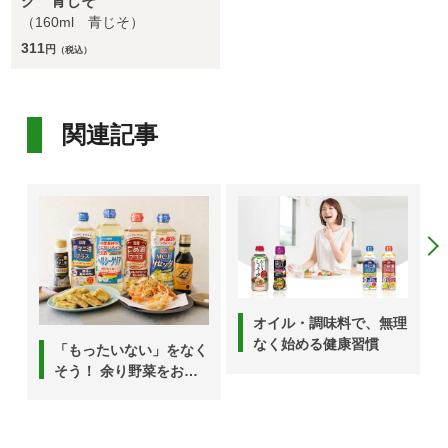
グ 青じそ
（160ml 青じそ）
311
円
（税込）
関連記事
オイル・調味料で、無理
なく始める健康習慣
「もったいない」をなく
そう！ 余り野菜をおい
しく使い切る6つのアイ
デア