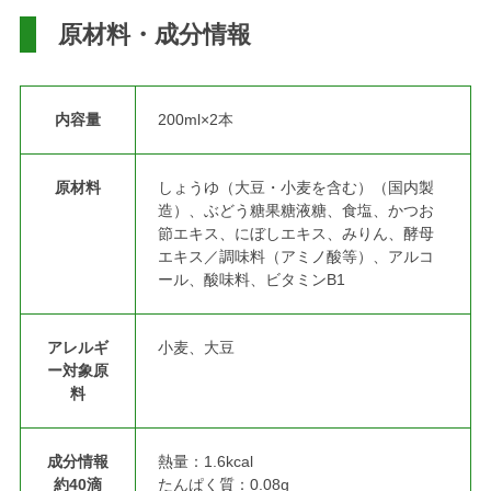
原材料・成分情報
内容量
200ml×2本
原材料
しょうゆ（大豆・小麦を含む）（国内製
造）、ぶどう糖果糖液糖、食塩、かつお
節エキス、にぼしエキス、みりん、酵母
エキス／調味料（アミノ酸等）、アルコ
ール、酸味料、ビタミンB1
アレルギ
小麦、大豆
ー対象原
料
成分情報
熱量：1.6kcal
約40滴
たんぱく質：0.08g