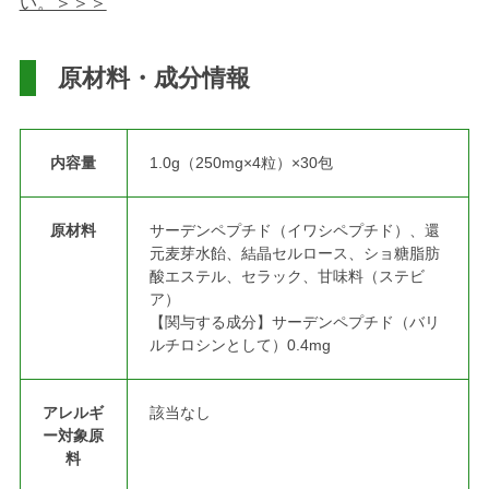
い。＞＞＞
原材料・成分情報
内容量
1.0g（250mg×4粒）×30包
原材料
サーデンペプチド（イワシペプチド）、還
元麦芽水飴、結晶セルロース、ショ糖脂肪
酸エステル、セラック、甘味料（ステビ
ア）
【関与する成分】サーデンペプチド（バリ
ルチロシンとして）0.4mg
アレルギ
該当なし
ー対象原
料