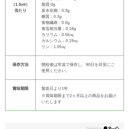
（1.5ml）
脂質:0g
当たり
炭水化物：0.3g
糖質：0.3g
食物繊維：0.0g
食塩相当量：0.18g
カリウム：0.56㎎
カルシウム：0.19㎎
リン：1.05㎎
保存方法
開栓後は常温で保存し、90日を目安にご
使用ください。
賞味期限
製造日より1年
※賞味期限まで2ヶ月以上の商品をお届け
いたします