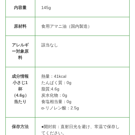
内容量
145g
原材料
食用アマニ油（国内製造）
アレルギ
該当なし
ー対象原
料
成分情報
熱量：41kcal
小さじ1
たんぱく質：0g
杯
脂質:4.6g
（4.6g）
炭水化物：0g
当たり
食塩相当量：0g
α‐リノレン酸：2.5g
保存方法
●開封前：直射日光を避け、常温で保存し
てください。