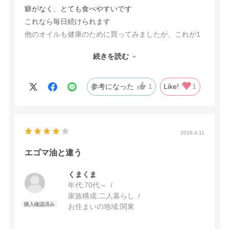
癖がなく、とても食べやすいです
これなら毎日続けられます
他のオイルも健康のために買ってみましたが、これが1
番でした
続きを読む
常温でテーブルに置いておけて、手軽にオメガ3かとれ
てうれしいです
参考になった
1
Like!
1
2026.4.11
エゴマ油と違う
くまくま
年代:
70代～
家族構成:
二人暮らし
お住まいの地域:
関東