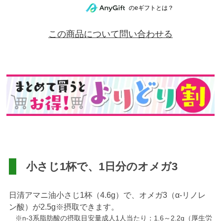
のeギフトとは？
この商品について問い合わせる
小さじ1杯で、1日分のオメガ3
日清アマニ油小さじ1杯（4.6g）で、オメガ3（α-リノレ
ン酸）が2.5g※摂取できます。
※n-3系脂肪酸の摂取目安量成人1人当たり：1.6～2.2g（厚生労