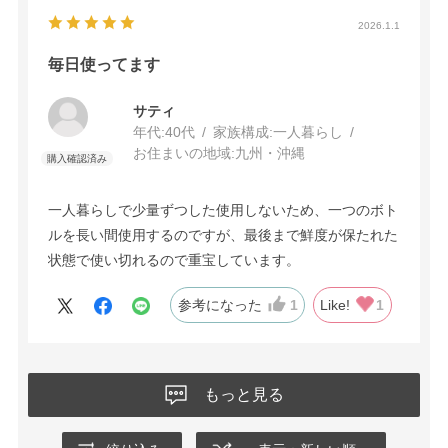
2026.1.1
毎日使ってます
サティ
年代:
40代
家族構成:
一人暮らし
お住まいの地域:
九州・沖縄
一人暮らしで少量ずつした使用しないため、一つのボト
ルを長い間使用するのですが、最後まで鮮度が保たれた
状態で使い切れるので重宝しています。
参考になった
1
Like!
1
もっと見る