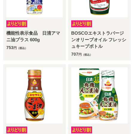
機能性表示食品 日清アマ
BOSCOエキストラバージ
ニ油プラス 600g
ンオリーブオイル フレッシ
ュキープボトル
753
円
（税込）
707
円
（税込）