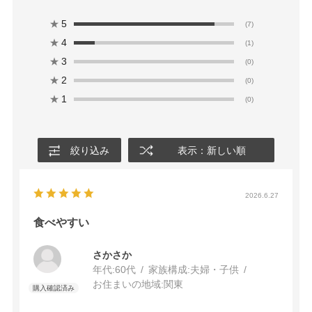
★
5
(7)
★
4
(1)
★
3
(0)
★
2
(0)
★
1
(0)
絞り込み
表示：新しい順
2026.6.27
食べやすい
さかさか
年代:
60代
家族構成:
夫婦・子供
お住まいの地域:
関東