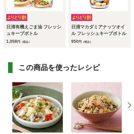
日清有機えごま油 フレッシ
日清マカダミアナッツオイ
ュキープボトル
ル フレッシュキープボトル
1,058
950
円
円
（税込）
（税込）
この商品を使ったレシピ