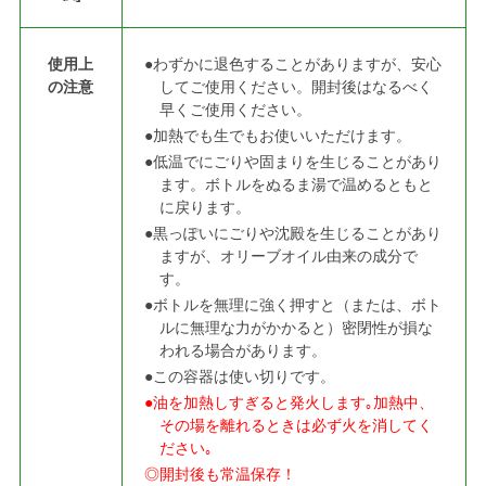
使用上
●わずかに退色することがありますが、安心
の注意
してご使用ください。開封後はなるべく
早くご使用ください。
●加熱でも生でもお使いいただけます。
●低温でにごりや固まりを生じることがあり
ます。ボトルをぬるま湯で温めるともと
に戻ります。
●黒っぽいにごりや沈殿を生じることがあり
ますが、オリーブオイル由来の成分で
す。
●ボトルを無理に強く押すと（または、ボト
ルに無理な力がかかると）密閉性が損な
われる場合があります。
●この容器は使い切りです。
●油を加熱しすぎると発火します｡加熱中、
その場を離れるときは必ず火を消してく
ださい｡
◎開封後も常温保存！