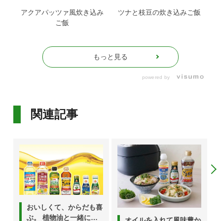
アクアパッツァ風炊き込み
ツナと枝豆の炊き込みご飯
ご飯
もっと見る
powered by
関連記事
おいしくて、からだも喜
ぶ。 植物油と一緒にと
オイルを入れて風味豊か