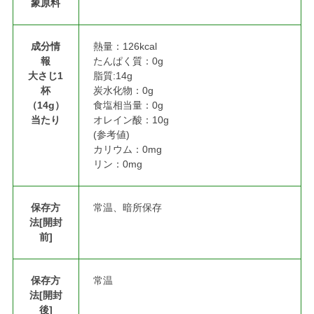
象原料
成分情
熱量：126kcal
報
たんぱく質：0g
大さじ1
脂質:14g
杯
炭水化物：0g
（14g）
食塩相当量：0g
当たり
オレイン酸：10g
(参考値)
カリウム：0mg
リン：0mg
保存方
常温、暗所保存
法[開封
前]
保存方
常温
法[開封
後]