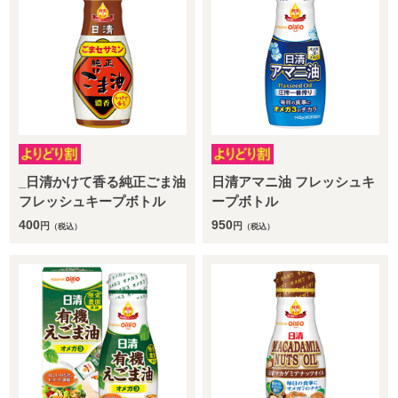
_日清かけて香る純正ごま油
日清アマニ油 フレッシュキ
フレッシュキープボトル
ープボトル
400
950
円
円
（税込）
（税込）