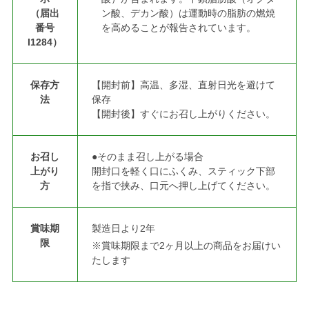
（届出
ン酸、デカン酸）は運動時の脂肪の燃焼
番号
を高めることが報告されています。
I1284）
保存方
【開封前】高温、多湿、直射日光を避けて
法
保存
【開封後】すぐにお召し上がりください。
お召し
●そのまま召し上がる場合
上がり
開封口を軽く口にふくみ、スティック下部
方
を指で挟み、口元へ押し上げてください。
賞味期
製造日より2年
限
※賞味期限まで2ヶ月以上の商品をお届けい
たします