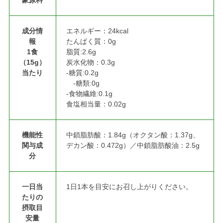
成分情
エネルギー：24kcal
報
たんぱく質：0g
1食
脂質:2.6g
（15g）
炭水化物：0.3g
当たり
‐糖質:0.2g
‐糖類:0g
‐食物繊維:0.1g
食塩相当量：0.02g
機能性
中鎖脂肪酸：1.84g（オクタン酸：1.37g、
関与成
デカン酸：0.472g）／中鎖脂肪酸油：2.5g
分
一日当
1日1本を目安にお召し上がりください。
たりの
摂取目
安量