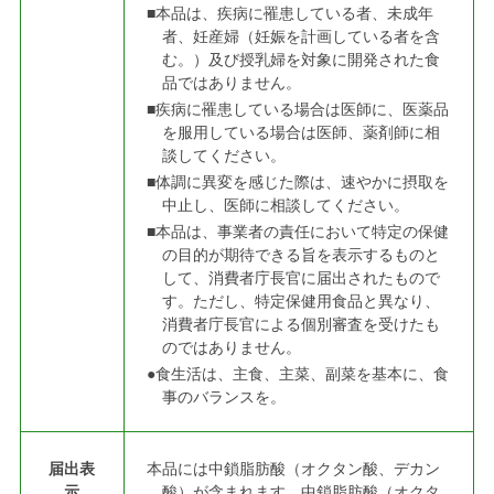
■本品は、疾病に罹患している者、未成年
者、妊産婦（妊娠を計画している者を含
む。）及び授乳婦を対象に開発された食
品ではありません。
■疾病に罹患している場合は医師に、医薬品
を服用している場合は医師、薬剤師に相
談してください。
■体調に異変を感じた際は、速やかに摂取を
中止し、医師に相談してください。
■本品は、事業者の責任において特定の保健
の目的が期待できる旨を表示するものと
して、消費者庁長官に届出されたもので
す。ただし、特定保健用食品と異なり、
消費者庁長官による個別審査を受けたも
のではありません。
●食生活は、主食、主菜、副菜を基本に、食
事のバランスを。
届出表
本品には中鎖脂肪酸（オクタン酸、デカン
示
酸）が含まれます。中鎖脂肪酸（オクタ