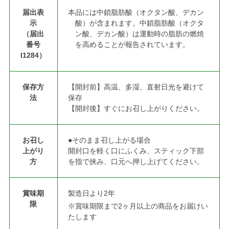
届出表
本品には中鎖脂肪酸（オクタン酸、デカン
示
酸）が含まれます。中鎖脂肪酸（オクタ
（届出
ン酸、デカン酸）は運動時の脂肪の燃焼
番号
を高めることが報告されています。
I1284）
保存方
【開封前】高温、多湿、直射日光を避けて
法
保存
【開封後】すぐにお召し上がりください。
お召し
●そのまま召し上がる場合
上がり
開封口を軽く口にふくみ、スティック下部
方
を指で挟み、口元へ押し上げてください。
賞味期
製造日より2年
限
※賞味期限まで2ヶ月以上の商品をお届けい
たします