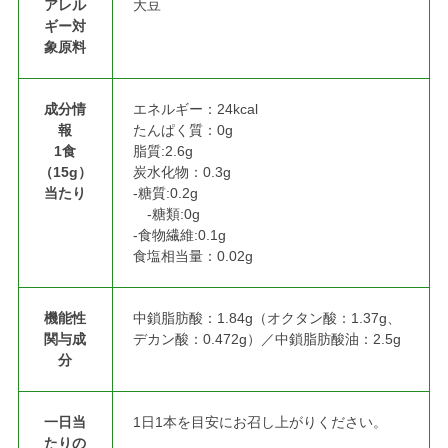
アレル
大豆
ギー対
象原料
成分情
エネルギー：24kcal
報
たんぱく質：0g
1食
脂質:2.6g
（15g）
炭水化物：0.3g
当たり
‐糖質:0.2g
‐糖類:0g
‐食物繊維:0.1g
食塩相当量：0.02g
機能性
中鎖脂肪酸：1.84g（オクタン酸：1.37g、
関与成
デカン酸：0.472g）／中鎖脂肪酸油：2.5g
分
一日当
1日1本を目安にお召し上がりください。
たりの