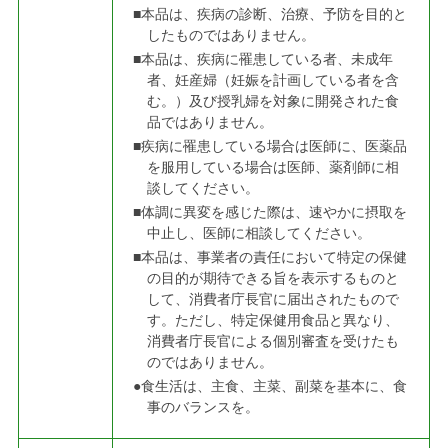
■本品は、疾病の診断、治療、予防を目的と
したものではありません。
■本品は、疾病に罹患している者、未成年
者、妊産婦（妊娠を計画している者を含
む。）及び授乳婦を対象に開発された食
品ではありません。
■疾病に罹患している場合は医師に、医薬品
を服用している場合は医師、薬剤師に相
談してください。
■体調に異変を感じた際は、速やかに摂取を
中止し、医師に相談してください。
■本品は、事業者の責任において特定の保健
の目的が期待できる旨を表示するものと
して、消費者庁長官に届出されたもので
す。ただし、特定保健用食品と異なり、
消費者庁長官による個別審査を受けたも
のではありません。
●食生活は、主食、主菜、副菜を基本に、食
事のバランスを。