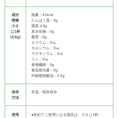
成分
熱量：41kcal
情報
たんぱく質：0g
小さ
脂質:4.6g
じ1杯
炭水化物：0g
(4.6g)
糖質：0g
カリウム：0㎎
カルシウム：0㎎
マグネシウム：0㎎
リン：0㎎
食物繊維：0g
食塩相当量：0g
中鎖脂肪酸油：4.6g
保存
常温、暗所保存
方法
使用
●初めてご使用になる場合は、小さじ1杯