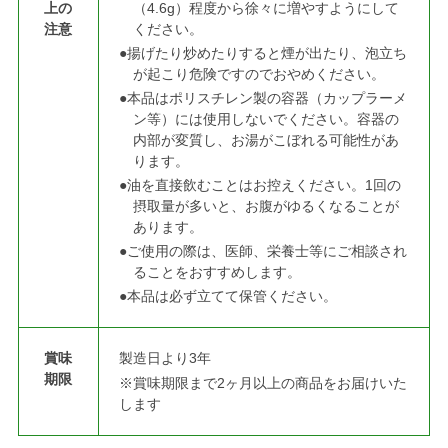
上の
（4.6g）程度から徐々に増やすようにして
注意
ください。
●揚げたり炒めたりすると煙が出たり、泡立ち
が起こり危険ですのでおやめください。
●本品はポリスチレン製の容器（カップラーメ
ン等）には使用しないでください。容器の
内部が変質し、お湯がこぼれる可能性があ
ります。
●油を直接飲むことはお控えください。1回の
摂取量が多いと、お腹がゆるくなることが
あります。
●ご使用の際は、医師、栄養士等にご相談され
ることをおすすめします。
●本品は必ず立てて保管ください。
賞味
製造日より3年
期限
※賞味期限まで2ヶ月以上の商品をお届けいた
します