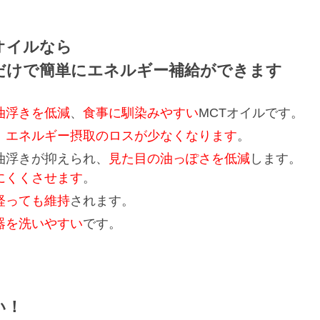
オイルなら
だけで簡単にエネルギー補給ができます
油浮きを低減
、
食事に馴染みやすい
MCTオイルです。
、
エネルギー摂取のロスが少なくなります
。
油浮きが抑えられ、
見た目の油っぽさを低減
します。
にくくさせます
。
経っても維持
されます。
器を洗いやすい
です。
い！