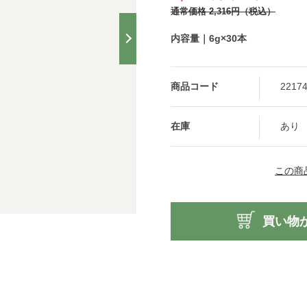
通常価格
2,316
円
（税込）
内容量｜6g×30本
商品コード
2217
在庫
あり
この商
買い物