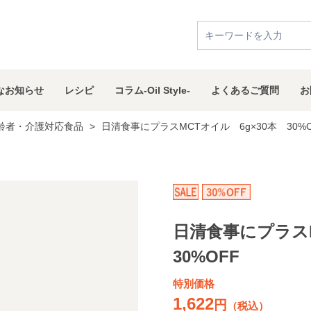
な
お知らせ
レシピ
コラム
-Oil Style-
よくある
ご質問
お
齢者・介護対応食品
>
日清食事にプラスMCTオイル 6g×30本 30%O
日清食事にプラスM
30%OFF
特別価格
1,622
円
（税込）