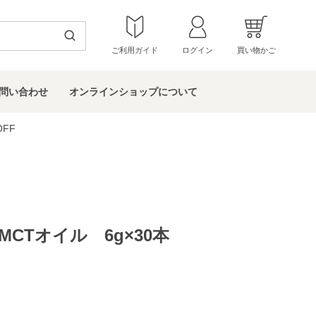
ご利用ガイド
ログイン
買い物かご
問い
合わせ
オンラインショップ
について
FF
CTオイル 6g×30本