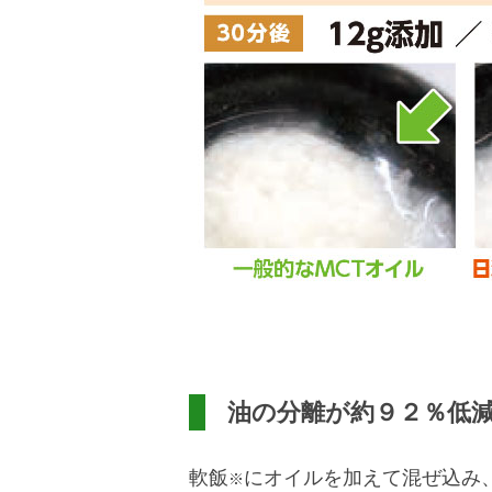
油の分離が約９２％低
軟飯
にオイルを加えて混ぜ込み
※