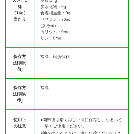
大さじ1
脂質:14g
杯
炭水化物：0g
（14g）
食塩相当量：0g
当たり
セサミン：78㎎
(参考値)
カリウム：0mg
リン：0mg
保存方
常温、暗所保存
法[開封
前]
保存方
常温
法[開封
後]
使用上
●開封後は暗く涼しい所に保存し、なるべく
の注意
早くご使用ください。
●油を捨てるときは、流しに捨てないでくだ