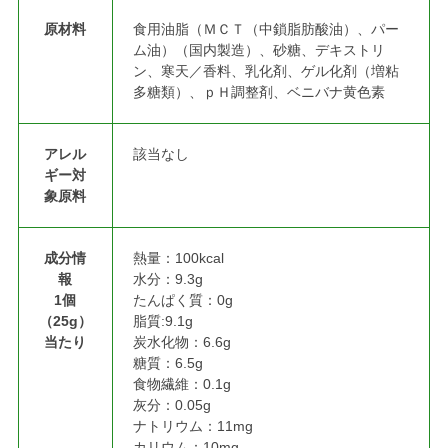
原材料
食用油脂（ＭＣＴ（中鎖脂肪酸油）、パー
ム油）（国内製造）、砂糖、デキストリ
ン、寒天／香料、乳化剤、ゲル化剤（増粘
多糖類）、ｐＨ調整剤、ベニバナ黄色素
アレル
該当なし
ギー対
象原料
成分情
熱量：100kcal
報
水分：9.3g
1個
たんぱく質：0g
（25g）
脂質:9.1g
当たり
炭水化物：6.6g
糖質：6.5g
食物繊維：0.1g
灰分：0.05g
ナトリウム：11mg
カリウム：10mg