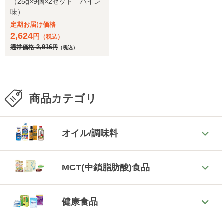
（25g×9個×2セット パイン
味）
定期お届け価格
2,624
円
（税込）
通常価格
2,916
円
（税込）
商品カテゴリ
オイル/調味料
MCT(中鎖脂肪酸)食品
健康食品