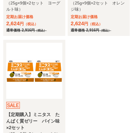
（25g×9個×2セット ヨーグ
（25g×9個×2セット オレン
ルト味）
ジ味）
定期お届け価格
定期お届け価格
2,624
2,624
円
円
（税込）
（税込）
通常価格
2,916
円
通常価格
2,916
円
（税込）
（税込）
【定期購入】ミニタス た
んぱく質ゼリー パイン味
×2セット