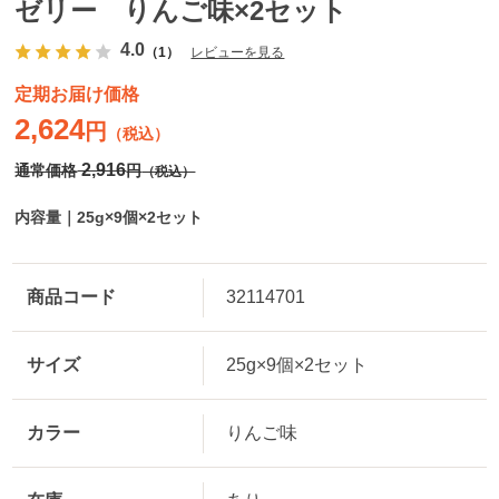
ゼリー りんご味×2セット
4.0
（1）
レビューを見る
定期お届け価格
2,624
円
（税込）
2,916
通常価格
円
（税込）
内容量｜25g×9個×2セット
商品コード
32114701
サイズ
25g×9個×2セット
カラー
りんご味