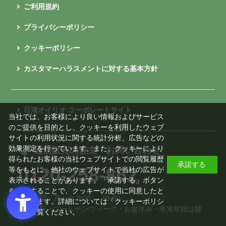
ご利用規約
プライバシーポリシー
クッキーポリシー
カスタマーハラスメントに対する基本方針
日清オイリオ コーポレートサイト
当社では、お客様により良い情報およびサービス
のご提供を目的とし、クッキーを利用したウェブ
サイトの利用状況に関する統計分析、広告などの
効果測定を行っています。また、クッキーにより
通信販売の注文・お問い合わせ
得られたお客様の当社ウェブサイトでの閲覧履歴
承諾する
0120-258-862
等をもとに、他社のウェブサイトで当社の広告が
表示されることがあります。「承諾する」ボタン
を押下することで、クッキーの使用に同意したと
受付時間／月～金 9:00 ～ 18:00
みなされます。詳細については「
クッキーポリシ
※土日祝・ゴールデンウィーク・お盆休み・年末年始は除
ー
」をご覧ください。
く