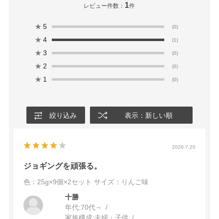
1
レビュー件数：
件
★
5
(0)
★
4
(1)
★
3
(0)
★
2
(0)
★
1
(0)
絞り込み
表示：新しい順
2026.7.20
ジョギングを頑張る。
色：25g×9個×2セット
サイズ：りんご味
十勝
年代:
70代～
家族構成:
夫婦・子供