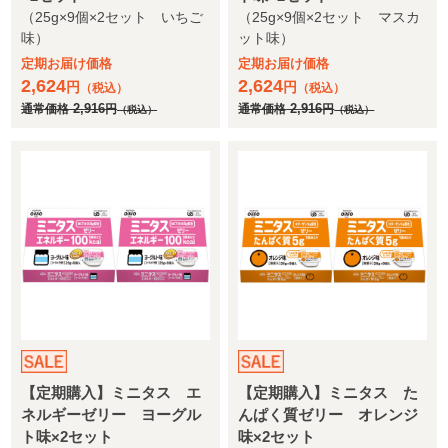
（25g×9個×2セット いちご
（25g×9個×2セット マスカ
味）
ット味）
定期お届け価格
定期お届け価格
2,624
2,624
円
円
（税込）
（税込）
通常価格
2,916
円
通常価格
2,916
円
（税込）
（税込）
【定期購入】ミニタス エ
【定期購入】ミニタス た
ネルギーゼリー ヨーグル
んぱく質ゼリー オレンジ
ト味×2セット
味×2セット