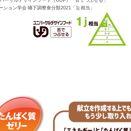
ニバーサルデザインフード（UDF）「舌でつぶせる」
ション学会 嚥下調整食分類2021「1j 相当」