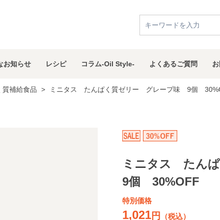
な
お知らせ
レシピ
コラム
-Oil Style-
よくある
ご質問
お
く質補給食品
>
ミニタス たんぱく質ゼリー グレープ味 9個 30%
ミニタス たん
9個 30%OFF
特別価格
1,021
円
（税込）