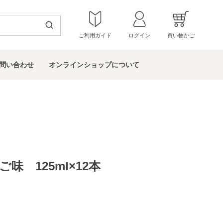
ご利用ガイド
ログイン
買い物かご
問い
合わせ
オンラインショップ
について
ご味 125ml×12本