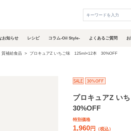
な
お知らせ
レシピ
コラム
-Oil Style-
よくある
ご質問
お
く質補給食品
>
プロキュアZ いちご味 125ml×12本 30%OFF
プロキュアZ いち
30%OFF
特別価格
1,960
円
（税込）