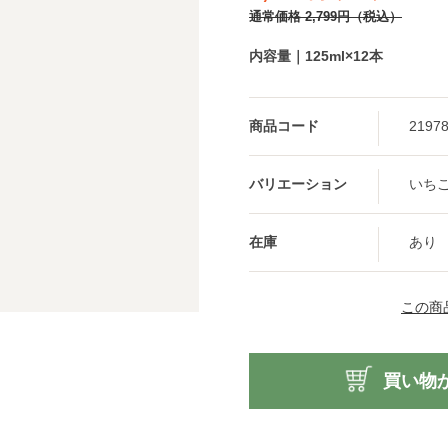
通常価格
2,799
円
（税込）
内容量｜125ml×12本
商品コード
2197
いち
在庫
あり
この商
買い物