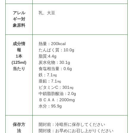
アレル
乳、大豆
ギー対
象原料
成分情
熱量：200kcal
報
たんぱく質：10.0g
1本
脂質:4.4g
(125ml)
炭水化物：30.1g
当たり
食塩相当量：0.6g
鉄：7.1㎎
亜鉛：7.1㎎
ビタミンC：301㎎
中鎖脂肪酸油：2.0g
ＢＣＡＡ：2000mg
水分：95.9g
保存方
開封前：冷暗所に保存してください
法
開封後：お早めにお召し上がりください