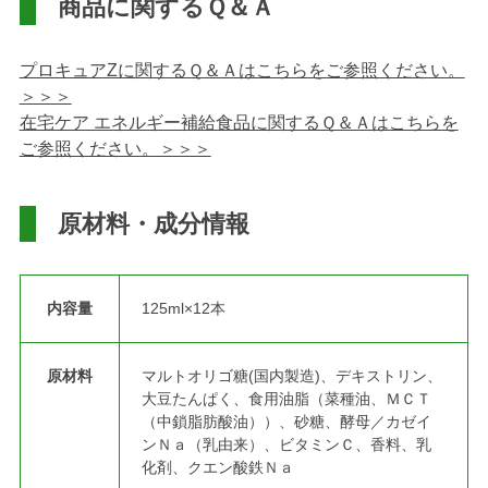
商品に関するＱ＆Ａ
プロキュアZに関するＱ＆Ａはこちらをご参照ください。
＞＞＞
在宅ケア エネルギー補給食品に関するＱ＆Ａはこちらを
ご参照ください。＞＞＞
原材料・成分情報
内容量
125ml×12本
原材料
マルトオリゴ糖(国内製造)、デキストリン、
大豆たんぱく、食用油脂（菜種油、ＭＣＴ
（中鎖脂肪酸油））、砂糖、酵母／カゼイ
ンＮａ（乳由来）、ビタミンＣ、香料、乳
化剤、クエン酸鉄Ｎａ