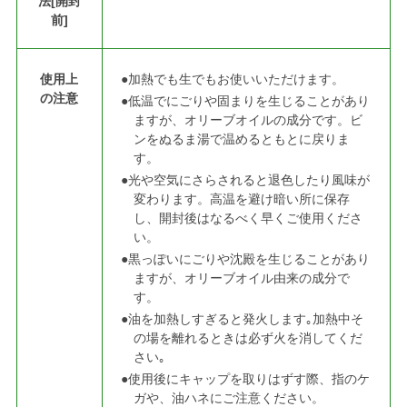
法[開封
前]
使用上
●加熱でも生でもお使いいただけます。
の注意
●低温でにごりや固まりを生じることがあり
ますが、オリーブオイルの成分です。
ビ
ンをぬるま湯で温めるともとに戻りま
す。
●光や空気にさらされると退色したり風味が
変わります。
高温を避け暗い所に保存
し、開封後はなるべく早くご使用くださ
い。
●黒っぽいにごりや沈殿を生じることがあり
ますが、オリーブオイル由来の成分で
す。
●油を加熱しすぎると発火します｡加熱中そ
の場を離れるときは必ず火を消してくだ
さい｡
●使用後にキャップを取りはずす際、指のケ
ガや、油ハネにご注意ください。