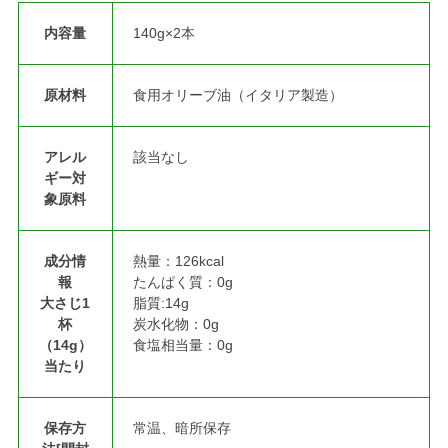
内容量
140g×2本
原材料
食用オリーブ油（イタリア製造）
アレル
該当なし
ギー対
象原料
成分情
熱量：126kcal
報
たんぱく質：0g
大さじ1
脂質:14g
杯
炭水化物：0g
（14g）
食塩相当量：0g
当たり
保存方
常温、暗所保存