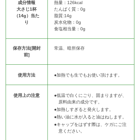
成分情報
熱量：126kcal
大さじ1杯
たんぱく質：0g
（14g）当た
脂質:14g
り
炭水化物：0g
食塩相当量：0g
保存方法[開封
常温、暗所保存
前]
使用方法
●加熱でも生でもお使い頂けます。
使用上の注意
●低温で白くにごり、固まりますが、
原料由来の成分です。
●加熱しすぎると発火します。
●熱い油に水が入ると油はねします。
●キャップをはずす際は、ケガにご注
意ください。