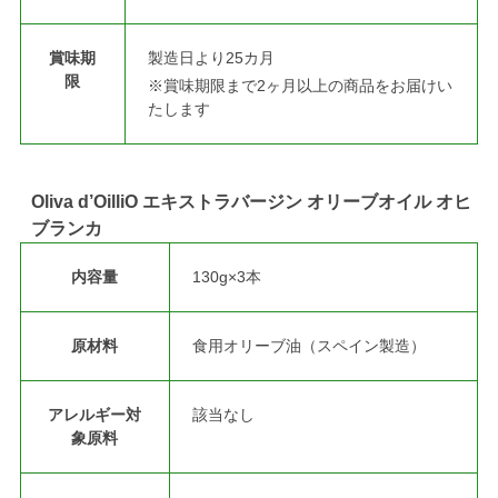
賞味期
製造日より25カ月
限
※賞味期限まで2ヶ月以上の商品をお届けい
たします
Oliva d’OilliO エキストラバージン オリーブオイル オヒ
ブランカ
内容量
130g×3本
原材料
食用オリーブ油（スペイン製造）
アレルギー対
該当なし
象原料