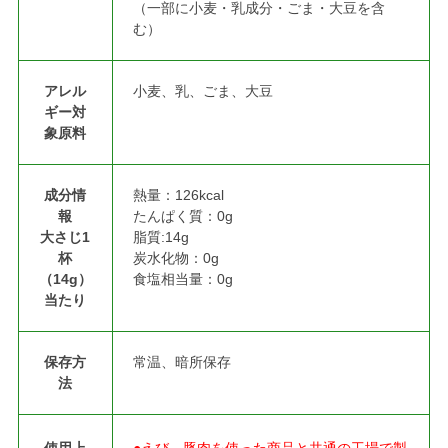
（一部に小麦・乳成分・ごま・大豆を含
む）
アレル
小麦、乳、ごま、大豆
ギー対
象原料
成分情
熱量：126kcal
報
たんぱく質：0g
大さじ1
脂質:14g
杯
炭水化物：0g
（14g）
食塩相当量：0g
当たり
保存方
常温、暗所保存
法
使用上
●えび、豚肉を使った商品と共通の工場で製