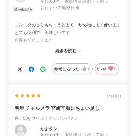
年代:
60代
家族構成:
夫婦・子供
お住まいの地域:
関東
ニンニクの香りもちょうどよく、炒め物によく使います
とても便利で、美味しいです
何度もリピしてます
小さいのですぐになくなってしまい、大きいサイズがで
続きを読む
きたらいいなと思います
参考になった
0
Like!
0
2026.6.18
明星 チャルメラ 宮崎辛麺にちょい足し
色：90g
サイズ：アジアンパクチー
かよタン
年代:
60代
家族構成:
夫婦・子供