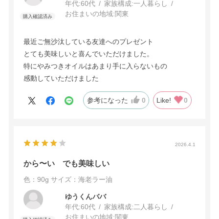
年代:
60代
家族構成:
一人暮らし
お住まいの地域:
関東
最近ご無沙汰している友達へのプレゼント
とても美味しいと喜んでいただけました。
特にやみつきオイルはあまり手に入らないもの
感動していただけました
参考になった
0
Like!
0
2026.4.1
から〜い でも美味しい
色：90g
サイズ：海老ラー油
ゆうくんババ
年代:
60代
家族構成:
二人暮らし
お住まいの地域:
関東