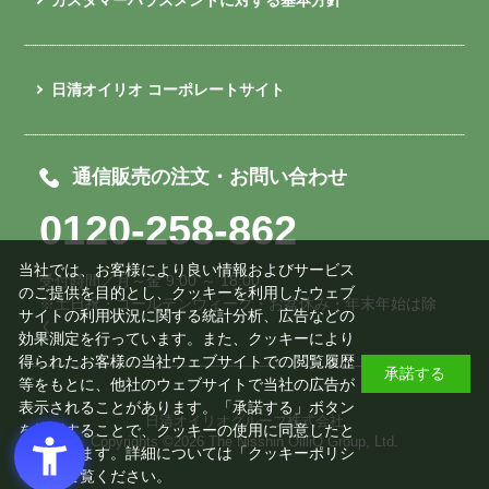
カスタマーハラスメントに対する基本方針
日清オイリオ コーポレートサイト
通信販売の注文・お問い合わせ
0120-258-862
当社では、お客様により良い情報およびサービス
受付時間／月～金 9:00 ～ 18:00
のご提供を目的とし、クッキーを利用したウェブ
※土日祝・ゴールデンウィーク・お盆休み・年末年始は除
サイトの利用状況に関する統計分析、広告などの
く
効果測定を行っています。また、クッキーにより
得られたお客様の当社ウェブサイトでの閲覧履歴
承諾する
等をもとに、他社のウェブサイトで当社の広告が
表示されることがあります。「承諾する」ボタン
日清オイリオグループ株式会社
を押下することで、クッキーの使用に同意したと
Copyrights ©
2026 The Nisshin OilliO Group, Ltd.
みなされます。詳細については「
クッキーポリシ
ー
」をご覧ください。