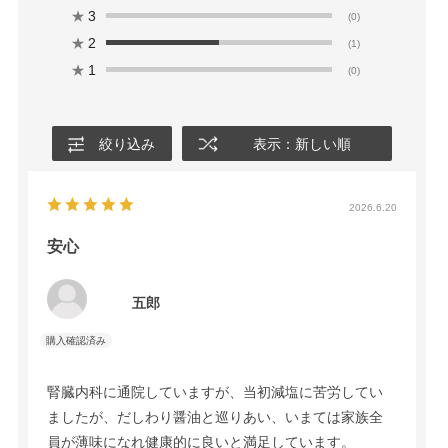
★
3
(0)
★
2
(1)
★
1
(0)
絞り込み
表示：新しい順
2026.6.20
安心
五郎
腎臓内科に通院していますが、当初減塩に苦労してい
ましたが、だしわり醤油と巡りあい、いまては家族全
員が薄味になれ健康的に良いと満足しています。