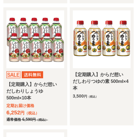
【定期購入】からだ想い
だしわりつゆの素 500ml×4
【定期購入】からだ想い
本
だしわりしょうゆ
3,500
円
500ml×10本
（税込）
定期お届け価格
6,252
円
（税込）
通常価格
6,590
円
（税込）