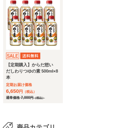
【定期購入】からだ想い
だしわりつゆの素 500ml×8
本
定期お届け価格
6,650
円
（税込）
通常価格
7,000
円
（税込）
商品カテゴリ