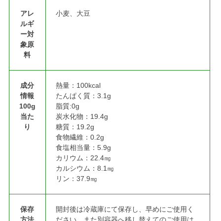
アレ
小麦、大豆
ルギ
ー対
象原
料
成分
熱量：100kcal
情報
たんぱく質：3.1g
100g
脂質:0g
当た
炭水化物：19.4g
り
糖質：19.2g
食物繊維：0.2g
食塩相当量：5.9g
カリウム：22.4㎎
カルシウム：8.1㎎
リン：37.9㎎
保存
開封後は冷蔵庫にて保存し、早めにご使用く
方法
ださい。また別容器へ移し替えてのご使用は