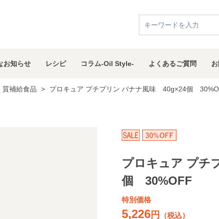
な
お知らせ
レシピ
コラム
-Oil Style-
よくある
ご質問
お
く質補給食品
>
プロキュア プチプリン バナナ風味 40g×24個 30%O
プロキュア プチプ
個 30%OFF
特別価格
5,226
円
（税込）