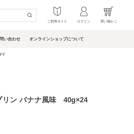
ご利用ガイド
ログイン
買い物かご
問い
合わせ
オンラインショップ
について
FF
リン バナナ風味 40g×24