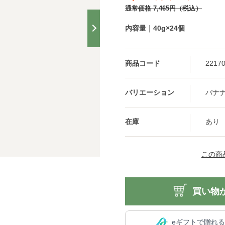
通常価格
7,465
円
（税込）
内容量｜40g×24個
商品コード
2217
バナ
在庫
あり
この商
買い物
eギフトで贈れ