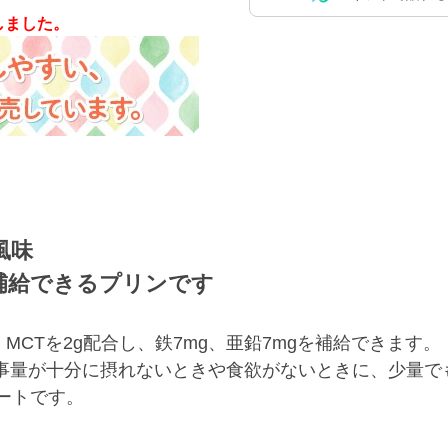
しました。
風味
補給できるプリンです
MCTを2g配合し、鉄7mg、亜鉛7mgを補給できます。
、食事量が十分に摂れないときや食欲がないときに、少量
ートです。