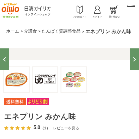
メニュー
ログイン
買い物かご
ご利用ガイド
ホーム
介護食
たんぱく質調整食品
エネプリン みかん味
>
>
>
エネプリン みかん味
5.0
（1）
レビューを見る