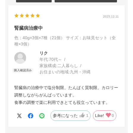
2025.12.11
腎臓病治療中
色：40g×3個×7種（21個）
サイズ：お味見セット（全
種×3個）
リク
年代:
70代～
家族構成:
二人暮らし
お住まいの地域:
九州・沖縄
腎臓病の治療中で塩分制限、たんぱく質制限、カロリー
調整しながらがんばっています。
食事の調整で楽に利用できとても役立っています。
参考になった
1
Like!
0