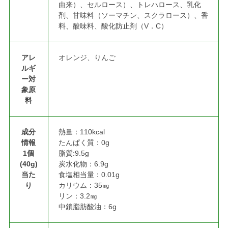
由来）、セルロース）、トレハロース、乳化
剤、甘味料（ソーマチン、スクラロース）、香
料、酸味料、酸化防止剤（V．C）
アレ
オレンジ、りんご
ルギ
ー対
象原
料
成分
熱量：110kcal
情報
たんぱく質：0g
1個
脂質:9.5g
(40g)
炭水化物：6.9g
当た
食塩相当量：0.01g
り
カリウム：35㎎
リン：3.2㎎
中鎖脂肪酸油：6g