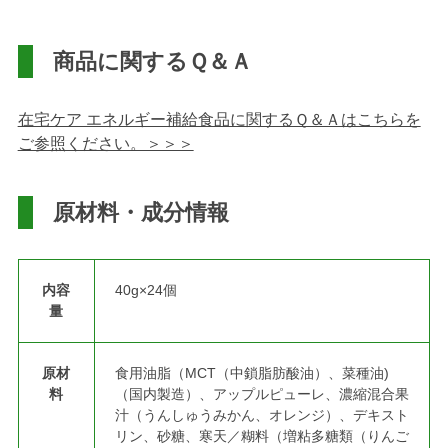
商品に関するＱ＆Ａ
在宅ケア エネルギー補給食品に関するＱ＆Ａはこちらを
ご参照ください。＞＞＞
原材料・成分情報
内容
40g×24個
量
原材
食用油脂（MCT（中鎖脂肪酸油）、菜種油)
料
（国内製造）、アップルピューレ、濃縮混合果
汁（うんしゅうみかん、オレンジ）、デキスト
リン、砂糖、寒天／糊料（増粘多糖類（りんご