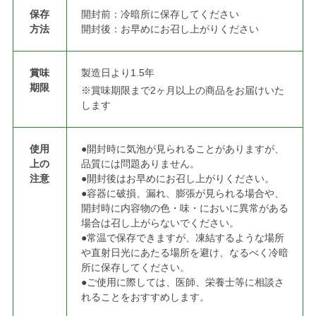
保存
開封前：冷暗所に保存してください
方法
開封後：お早めにお召し上がりください
賞味
製造日より1.5年
期限
※賞味期限まで2ヶ月以上の商品をお届けいた
します
使用
●開封時に気泡が見られることがありますが、
上の
品質には問題ありません。
注意
●開封後はお早めにお召し上がりください。
●容器に破損、漏れ、膨張が見られる場合や、
開封時に内容物の色・味・においに異常がある
場合は召し上がらないでください。
●常温で保存できますが、凍結するような場所
や直射日光にあたる場所を避け、なるべく冷暗
所に保存してください。
●ご使用に際しては、医師、栄養士等に相談さ
れることをおすすめします。