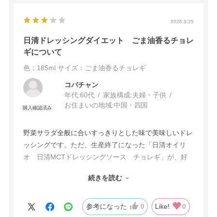
2026.3.25
日清ドレッシングダイエット ごま油香るチョレ
ギについて
色：185ml
サイズ：ごま油香るチョレギ
コバチャン
年代:
60代
家族構成:
夫婦・子供
お住まいの地域:
中国・四国
野菜サラダ全般に合いすっきりとした味で美味しいドレ
ッシングです。ただ、生産終了になった「日清オイリ
オ 日清MCTドレッシングソース チョレギ」が、好
みの味で生産を再開していただきたいです。売れ行きが
続きを読む
思わしくないため、という理由でしたら、いたし方ない
と思いますが・・・どうかお願いします。
参考になった
0
Like!
0