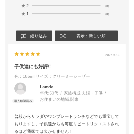
★
2
(0)
★
1
(0)
絞り込み
表示：新しい順
2026.6.13
子供達にも好評‼️
色：185ml
サイズ：クリーミーシーザー
Lamda
年代:
50代
家族構成:
夫婦・子供
お住まいの地域:
関東
普段からサラダやワンプレートランチなどでも重宝して
おりますし、子供達からも毎度リピートリクエストされ
るほど我家では欠かせません！