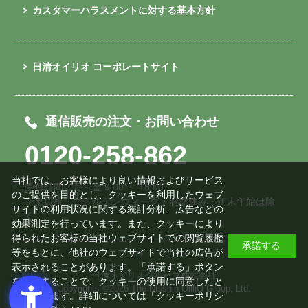
カスタマーハラスメントに対する基本方針
日清オイリオ コーポレートサイト
通信販売の注文・お問い合わせ
0120-258-862
当社では、お客様により良い情報およびサービス
受付時間／月～金 9:00 ～ 18:00
のご提供を目的とし、クッキーを利用したウェブ
※土日祝・ゴールデンウィーク・お盆休み・年末年始は除
サイトの利用状況に関する統計分析、広告などの
く
効果測定を行っています。また、クッキーにより
得られたお客様の当社ウェブサイトでの閲覧履歴
承諾する
等をもとに、他社のウェブサイトで当社の広告が
表示されることがあります。「承諾する」ボタン
日清オイリオグループ株式会社
を押下することで、クッキーの使用に同意したと
Copyrights ©
2026 The Nisshin OilliO Group, Ltd.
みなされます。詳細については「
クッキーポリシ