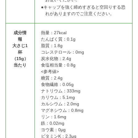
●キャップを強く締めすぎると空回りする恐
れがありますのでご注意ください。
成分情
熱量：27kcal
報
たんぱく質：0.1g
大さじ1
脂質：1.8g
杯
コレステロール：0mg
（15g）
炭水化物：2.4g
当たり
食塩相当量：0.8g
<参考値>
糖質：2.4g
食物繊維：0.05g
ナトリウム：333mg
カリウム：5.1mg
カルシウム：2.0mg
マグネシウム：0.8mg
リン：1.6mg
鉄：0.02mg
ヨウ素：0μg
ビタミンK：2.3μg