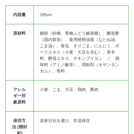
内容量
185ml
原材料
糖類（砂糖、果糖ぶどう糖液糖）、醸造酢
（国内製造）、食用植物油脂（なたね油、
ごま油）、食塩、すりごま、にんにく、ポ
ークエキス（小麦・大豆を含む）、香辛
料、酵母エキス、チキンブイヨン ／ 調
味料（アミノ酸等）、増粘剤（キサンタン
ガム）、香料
アレル
小麦、ごま、大豆、鶏肉、豚肉
ギー対
象原料
保存方
直射日光を避け、常温保存
法 [開封
前]