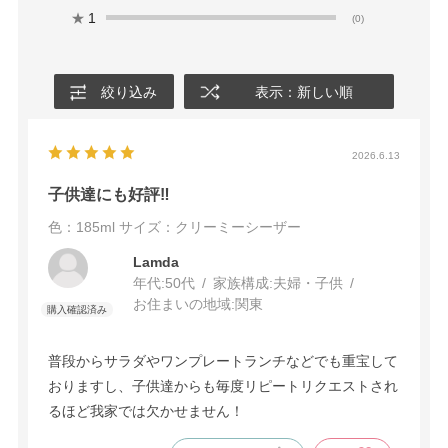
★
1
(0)
絞り込み
表示：新しい順
2026.6.13
子供達にも好評‼️
色：185ml
サイズ：クリーミーシーザー
Lamda
年代:
50代
家族構成:
夫婦・子供
お住まいの地域:
関東
普段からサラダやワンプレートランチなどでも重宝して
おりますし、子供達からも毎度リピートリクエストされ
るほど我家では欠かせません！