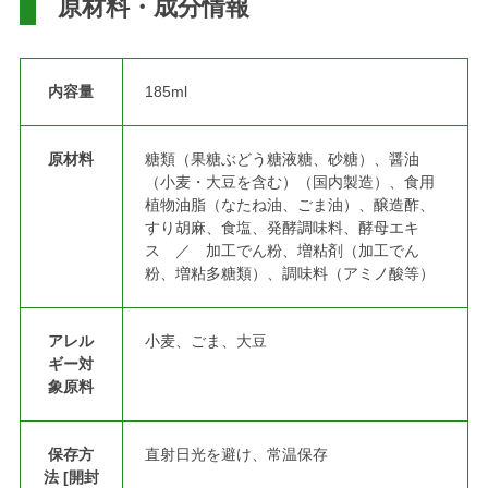
原材料・成分情報
内容量
185ml
原材料
糖類（果糖ぶどう糖液糖、砂糖）、醤油
（小麦・大豆を含む）（国内製造）、食用
植物油脂（なたね油、ごま油）、醸造酢、
すり胡麻、食塩、発酵調味料、酵母エキ
ス ／ 加工でん粉、増粘剤（加工でん
粉、増粘多糖類）、調味料（アミノ酸等）
アレル
小麦、ごま、大豆
ギー対
象原料
保存方
直射日光を避け、常温保存
法 [開封