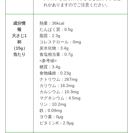
れがありますのでご注意ください。
成分情
熱量：36kcal
報
たんぱく質：0.5g
大さじ1
脂質：2.3g
杯
コレステロール：0mg
（15g）
炭水化物：3.4g
当たり
食塩相当量：0.7g
<参考値>
糖質：3.4g
食物繊維：0.23g
ナトリウム：267mg
カリウム：16.2mg
カルシウム：10.3mg
マグネシウム：4.5mg
リン：10.2mg
鉄：0.09mg
ヨウ素：0μg
ビタミンK：2.9μg