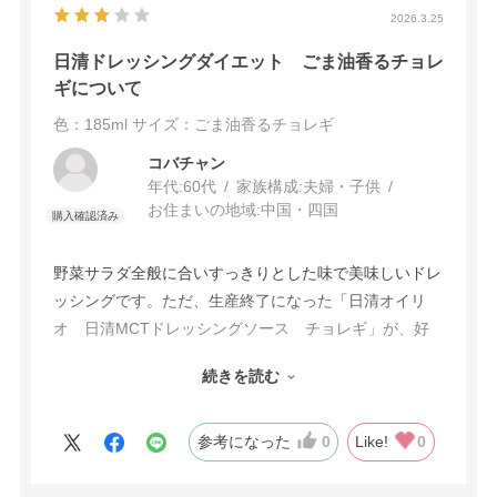
2026.3.25
日清ドレッシングダイエット ごま油香るチョレ
ギについて
色：185ml
サイズ：ごま油香るチョレギ
コバチャン
年代:
60代
家族構成:
夫婦・子供
お住まいの地域:
中国・四国
野菜サラダ全般に合いすっきりとした味で美味しいドレ
ッシングです。ただ、生産終了になった「日清オイリ
オ 日清MCTドレッシングソース チョレギ」が、好
みの味で生産を再開していただきたいです。売れ行きが
続きを読む
思わしくないため、という理由でしたら、いたし方ない
と思いますが・・・どうかお願いします。
参考になった
0
Like!
0