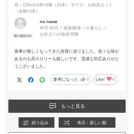
色：125ml×3本×5種（15本）
サイズ：お味見セット
（全種×3本）
no name
年代:
40代
家族構成:
一人暮らし
お住まいの地域:
関東
食事が難しくなってきた祖母に送りました。色々な味が
あるのも高カロリーも嬉しいです。迅速な対応ありがと
うございました。
参考になった
0
Like!
0
もっと見る
絞り込み
表示：新しい順