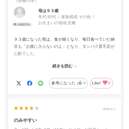
（全種×3本）
母は９３歳
年代:
60代
家族構成:
その他
お住まいの地域:
近畿
９３歳になった母は、食が細くなり、毎日食べていた納
豆も「お腹に入らないのよ」となり、タンパク質不足が
心配でした。
水分補給には気をつけていて、いつもお茶など飲み物を
続きを読む
近くに置いていますので、そのお茶を1回置き換えて、
本品を飲むようしてくれましたので、安心しました。カ
ロリーも補えて味も気に入ってくれましたので、続けて
参考になった
0
Like!
0
いけそうです。
2026.4.2
のみやすい