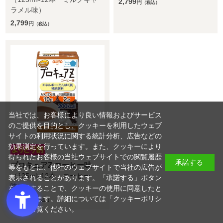
2,799
円
（税込）
ラメル味）
2,799
円
（税込）
当社では、お客様により良い情報およびサービス
のご提供を目的とし、クッキーを利用したウェブ
サイトの利用状況に関する統計分析、広告などの
効果測定を行っています。また、クッキーにより
得られたお客様の当社ウェブサイトでの閲覧履歴
承諾する
プロキュアZ コーヒー味
等をもとに、他社のウェブサイトで当社の広告が
（125ml×12本 コーヒー
表示されることがあります。「承諾する」ボタン
味）
を押下することで、クッキーの使用に同意したと
みなされます。詳細については「
クッキーポリシ
2,799
円
（税込）
ー
」をご覧ください。