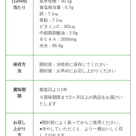
(125ml)
炭水化物：30.1g
当たり
食塩相当量：0.7g
鉄：7.1㎎
亜鉛：7.1㎎
ビタミンC：301㎎
中鎖脂肪酸油：2.0g
ＢＣＡＡ：2000mg
水分：95.9g
保存方
開封前：冷暗所に保存してください
法
開封後：お早めにお召し上がりください
賞味期
製造日より1年
限
※賞味期限まで2ヶ月以上の商品をお届けい
たします
お召し
●開封前によく振ってからご使用ください。
上がり
●冷やしていただくと、より一層おいしく召
方
し上がれます。