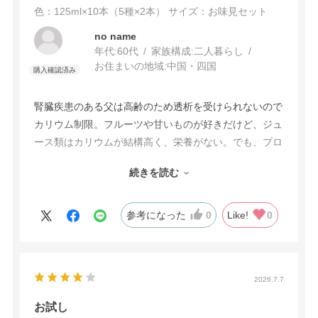
色：125ml×10本（5種×2本）
サイズ：お味見セット
no name
年代:
60代
家族構成:
二人暮らし
お住まいの地域:
中国・四国
腎臓疾患のある父は高齢のため透析を受けられないので
カリウム制限。フルーツや甘いものが好きだけど、ジュ
ース類はカリウムが結構高く、栄養がない。でも、プロ
キュアZならカリウムが高くないし、ミキサー食で不足
続きを読む
している栄養補給もできる、見つけてよかった、レピ買
いしてます❤
参考になった
0
Like!
0
2026.7.7
お試し