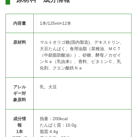
内容量
1本/125ml×12本
原材料
マルトオリゴ糖(国内製造)、デキストリン、
大豆たんぱく、食用油脂（菜種油、ＭＣＴ
（中鎖脂肪酸油））、砂糖、酵母／カゼイ
ンＮａ（乳由来）、香料、ビタミンＣ、乳
化剤、クエン酸鉄Ｎａ
アレル
乳、大豆
ギー対
象原料
成分情
熱量：200kcal
報
たんぱく質：10.0g
1本
脂質:4.4g