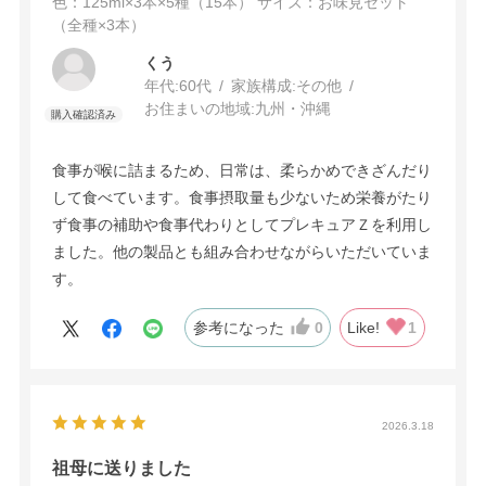
色：125ml×3本×5種（15本）
サイズ：お味見セット
（全種×3本）
くう
年代:
60代
家族構成:
その他
お住まいの地域:
九州・沖縄
食事が喉に詰まるため、日常は、柔らかめできざんだり
して食べています。食事摂取量も少ないため栄養がたり
ず食事の補助や食事代わりとしてプレキュアＺを利用し
ました。他の製品とも組み合わせながらいただいていま
す。
参考になった
0
Like!
1
2026.3.18
祖母に送りました