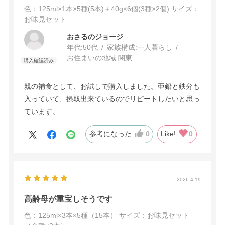
色：125ml×1本×5種(5本)＋40g×6個(3種×2個)
サイズ：
お味見セット
おさるのジョージ
年代:
50代
家族構成:
一人暮らし
お住まいの地域:
関東
親の補食として、お試しで購入しました。亜鉛と鉄分も
入っていて、摂取出来ているのでリピートしたいと思っ
ています。
参考になった
0
Like!
0
2026.4.19
高齢母が重宝しそうです
色：125ml×3本×5種（15本）
サイズ：お味見セット