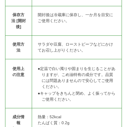
保存方
開封後は冷蔵庫に保存し、一か月を目安に
法 [開封
ご使用ください。
後]
使用方
サラダや豆腐、ローストビーフなどにかけ
法
てお召し上がりください。
使用上
●定温で白い濁りや固まりを生じることがあ
の注意
りますが、こめ油特有の成分です。品質
には問題ありませんので安心してご使用
ください。
●キャップをきちんと閉め、よく振ってから
ご使用ください。
成分情
熱量：52kcal
報
たんぱく質：0.2g