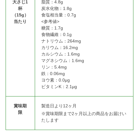
大さじ1
脂質：4.8g
杯
炭水化物：1.8g
（15g）
食塩相当量：0.7g
当たり
<参考値>
糖質：1.7g
食物繊維：0.1g
ナトリウム：264mg
カリウム：16.2mg
カルシウム：1.6mg
マグネシウム：1.6mg
リン：5.4mg
鉄：0.06mg
ヨウ素：0.0μg
ビタミンK：2.1μg
賞味期
製造日より12ヶ月
限
※賞味期限まで2ヶ月以上の商品をお届けい
たします