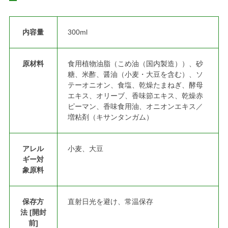
内容量
300ml
原材料
食用植物油脂（こめ油（国内製造））、砂
糖、米酢、醤油（小麦・大豆を含む）、ソ
テーオニオン、食塩、乾燥たまねぎ、酵母
エキス、オリーブ、香味節エキス、乾燥赤
ピーマン、香味食用油、オニオンエキス／
増粘剤（キサンタンガム）
アレル
小麦、大豆
ギー対
象原料
保存方
直射日光を避け、常温保存
法 [開封
前]