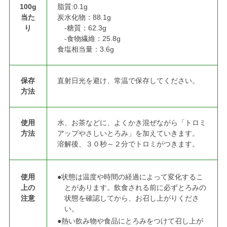
100g
脂質:0.1g
当た
炭水化物：88.1g
り
-糖質：62.3g
-食物繊維：25.8g
食塩相当量：3.6g
保存
直射日光を避け、常温で保存してください。
方法
使用
水、お茶などに、よくかき混ぜながら「トロミ
方法
アップやさしいとろみ」を加えていきます。
溶解後、３０秒～２分でトロミがつきます。
使用
●状態は温度や時間の経過によって変化するこ
上の
とがあります。飲食される前に必ずとろみの
注意
状態を確認してから、お召し上がりくださ
い。
●熱い飲み物や食品にとろみをつけて召し上が