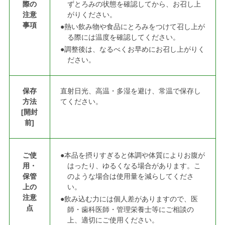
際の
ずとろみの状態を確認してから、お召し上
注意
がりください。
事項
●熱い飲み物や食品にとろみをつけて召し上が
る際には温度を確認してください。
●調整後は、なるべくお早めにお召し上がりく
ださい。
保存
直射日光、高温・多湿を避け、常温で保存し
方法
てください。
[開封
前]
ご使
●本品を摂りすぎると体調や体質によりお腹が
用・
はったり、ゆるくなる場合があります。こ
保管
のような場合は使用量を減らしてくださ
上の
い。
注意
●飲み込む力には個人差がありますので、医
点
師・歯科医師・管理栄養士等にご相談の
上、適切にご使用ください。