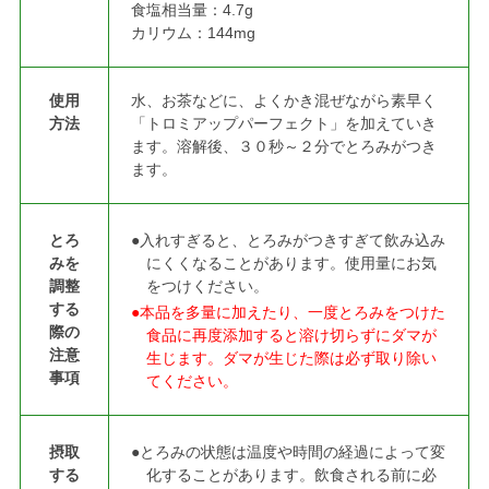
食塩相当量：4.7g
カリウム：144mg
使用
水、お茶などに、よくかき混ぜながら素早く
方法
「トロミアップパーフェクト」を加えていき
ます。溶解後、３０秒～２分でとろみがつき
ます。
とろ
●入れすぎると、とろみがつきすぎて飲み込み
みを
にくくなることがあります。使用量にお気
調整
をつけください。
する
●本品を多量に加えたり、一度とろみをつけた
際の
食品に再度添加すると溶け切らずにダマが
注意
生じます。ダマが生じた際は必ず取り除い
事項
てください。
摂取
●とろみの状態は温度や時間の経過によって変
する
化することがあります。飲食される前に必