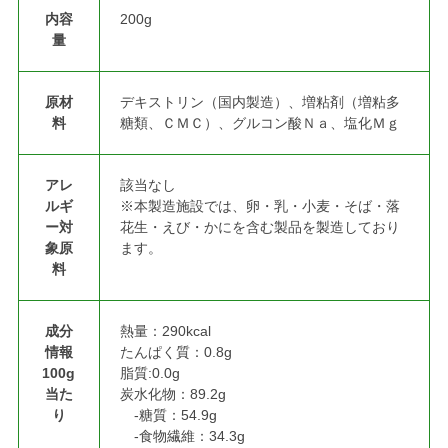
内容
200g
量
原材
デキストリン（国内製造）、増粘剤（増粘多
料
糖類、ＣＭＣ）、グルコン酸Ｎａ、塩化Ｍｇ
アレ
該当なし
ルギ
※本製造施設では、卵・乳・小麦・そば・落
ー対
花生・えび・かにを含む製品を製造しており
象原
ます。
料
成分
熱量：290kcal
情報
たんぱく質：0.8g
100g
脂質:0.0g
当た
炭水化物：89.2g
り
-糖質：54.9g
-食物繊維：34.3g