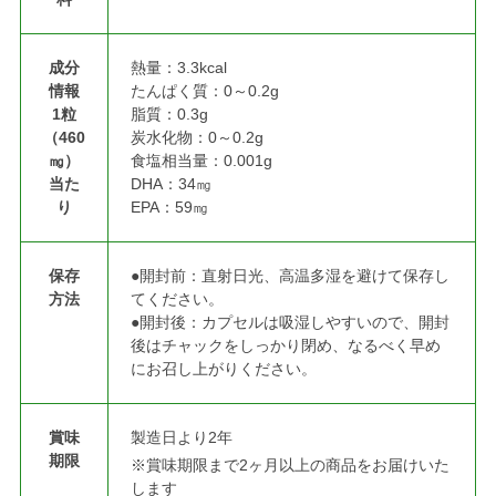
成分
熱量：3.3kcal
情報
たんぱく質：0～0.2g
1粒
脂質：0.3g
（460
炭水化物：0～0.2g
㎎）
食塩相当量：0.001g
当た
DHA：34㎎
り
EPA：59㎎
保存
●開封前：直射日光、高温多湿を避けて保存し
方法
てください。
●開封後：カプセルは吸湿しやすいので、開封
後はチャックをしっかり閉め、なるべく早め
にお召し上がりください。
賞味
製造日より2年
期限
※賞味期限まで2ヶ月以上の商品をお届けいた
します