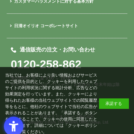
カスタマーハラスメントに対する基本方針
日清オイリオ コーポレートサイト
通信販売の注文・お問い合わせ
0120-258-862
当社では、お客様により良い情報およびサービス
受付時間／月～金 9:00 ～ 18:00
のご提供を目的とし、クッキーを利用したウェブ
※土日祝・ゴールデンウィーク・お盆休み・年末年始は除
サイトの利用状況に関する統計分析、広告などの
く
効果測定を行っています。また、クッキーにより
得られたお客様の当社ウェブサイトでの閲覧履歴
承諾する
等をもとに、他社のウェブサイトで当社の広告が
表示されることがあります。「承諾する」ボタン
日清オイリオグループ株式会社
を押下することで、クッキーの使用に同意したと
Copyrights ©
2026 The Nisshin OilliO Group, Ltd.
みなされます。詳細については「
クッキーポリシ
ー
」をご覧ください。