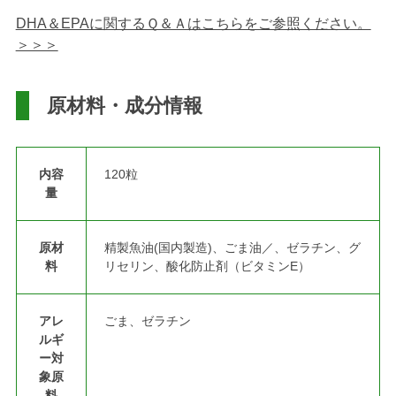
DHA＆EPAに関するＱ＆Ａはこちらをご参照ください。
＞＞＞
原材料・成分情報
内容
120粒
量
原材
精製魚油(国内製造)、ごま油／、ゼラチン、グ
料
リセリン、酸化防止剤（ビタミンE）
アレ
ごま、ゼラチン
ルギ
ー対
象原
料