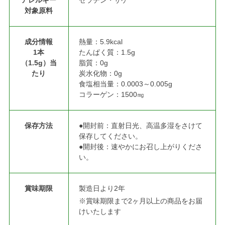
対象原料
成分情報
熱量：5.9kcal
1本
たんぱく質：1.5g
（1.5g）当
脂質：0g
たり
炭水化物：0g
食塩相当量：0.0003～0.005g
コラーゲン：1500㎎
保存方法
●開封前：直射日光、高温多湿をさけて
保存してください。
●開封後：速やかにお召し上がりくださ
い。
賞味期限
製造日より2年
※賞味期限まで2ヶ月以上の商品をお届
けいたします