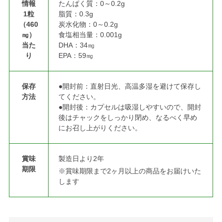
情報
たんぱく質：0～0.2g
1粒
脂質：0.3g
（460
炭水化物：0～0.2g
㎎）
食塩相当量：0.001g
当た
DHA：34㎎
り
EPA：59㎎
保存
●開封前：直射日光、高温多湿を避けて保存し
方法
てください。
●開封後：カプセルは吸湿しやすいので、開封
後はチャックをしっかり閉め、なるべく早め
にお召し上がりください。
賞味
製造日より2年
期限
※賞味期限まで2ヶ月以上の商品をお届けいた
します