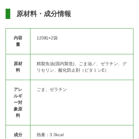
原材料・成分情報
内容
120粒×2袋
量
原材
精製魚油(国内製造)、ごま油／、ゼラチン、グ
料
リセリン、酸化防止剤（ビタミンE）
アレ
ごま、ゼラチン
ルギ
ー対
象原
料
成分
熱量：3.3kcal