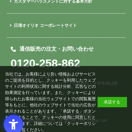
カスタマーハラスメントに対する基本方針
日清オイリオ コーポレートサイト
通信販売の注文・お問い合わせ
0120-258-862
当社では、お客様により良い情報およびサービス
受付時間／月～金 9:00 ～ 18:00
のご提供を目的とし、クッキーを利用したウェブ
※土日祝・ゴールデンウィーク・お盆休み・年末年始は除
サイトの利用状況に関する統計分析、広告などの
く
効果測定を行っています。また、クッキーにより
得られたお客様の当社ウェブサイトでの閲覧履歴
承諾する
等をもとに、他社のウェブサイトで当社の広告が
表示されることがあります。「承諾する」ボタン
日清オイリオグループ株式会社
を押下することで、クッキーの使用に同意したと
Copyrights ©
2026 The Nisshin OilliO Group, Ltd.
みなされます。詳細については「
クッキーポリシ
ー
」をご覧ください。