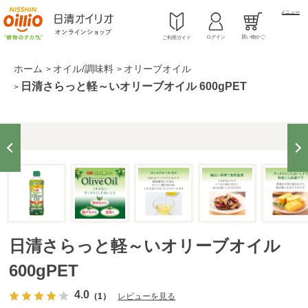
メニュー
ログイン
買い物かご
ご利用ガイド
ホーム
オイル/調味料
オリーブオイル
>
>
日清さらっと軽～いオリーブオイル 600gPET
>
日清さらっと軽～いオリーブオイル
600gPET
4.0
（1）
レビューを見る