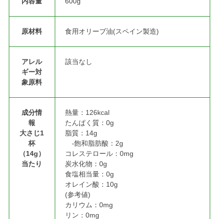
内容量
600g
原材料
食用オリーブ油(スペイン製造)
アレル
該当なし
ギー対
象原料
成分情
熱量：126kcal
報
たんぱく質：0g
大さじ1
脂質：14g
杯
-飽和脂肪酸：2g
（14g）
コレステロール：0mg
当たり
炭水化物：0g
食塩相当量：0g
オレイン酸：10g
(参考値)
カリウム：0mg
リン：0mg