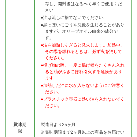
存し、開封後はなるべく早くご使用くだ
さい
●油は流しに捨てないでください。
●黒っぽいにごりや沈殿を生じることがあり
ますが、オリーブオイル由来の成分で
す。
●油を加熱しすぎると発火します。加熱中、
その場を離れるときは、必ず火を消して
ください。
●揚げ物の際、一度に揚げ種をたくさん入れ
ると油がふきこぼれ引火する危険があり
ます
●加熱した油に水が入らないようにご注意く
ださい。
●プラスチック容器に熱い油を入れないでく
ださい。
賞味期
製造日より25ヶ月
限
※賞味期限まで2ヶ月以上の商品をお届けい