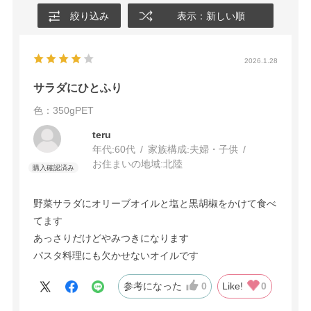
絞り込み
表示：新しい順
2026.1.28
サラダにひとふり
色：350gPET
teru
年代:
60代
家族構成:
夫婦・子供
お住まいの地域:
北陸
野菜サラダにオリーブオイルと塩と黒胡椒をかけて食べ
てます
あっさりだけどやみつきになります
パスタ料理にも欠かせないオイルです
参考になった
0
Like!
0