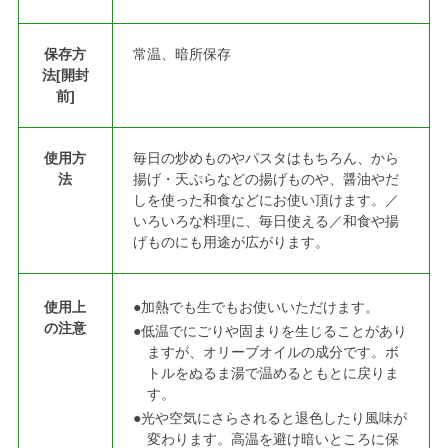
保存方
常温、暗所保存
法[開封
前]
使用方
毎日の炒めものやパスタはもちろん、から
法
揚げ・天ぷらなどの揚げものや、醤油やだ
しを使った和食などにお使い頂けます。／
いろいろな料理に、毎日使える／和食や揚
げものにも用途が広がります。
使用上
●加熱でも生でもお使いいただけます。
の注意
●低温でにごりや固まりを生じることがあり
ますが、オリーブオイルの成分です。ボ
トルをぬるま湯で温めるともとに戻りま
す。
●光や空気にさらされると退色したり風味が
変わります。高温を避け暗いところに保