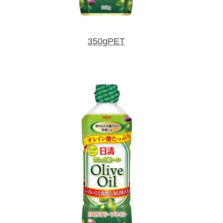
350gPET