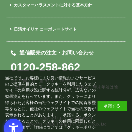
カスタマーハラスメントに対する基本方針
日清オイリオ コーポレートサイト
通信販売の注文・お問い合わせ
0120-258-862
当社では、お客様により良い情報およびサービス
受付時間／月～金 9:00 ～ 18:00
のご提供を目的とし、クッキーを利用したウェブ
※土日祝・ゴールデンウィーク・お盆休み・年末年始は除
サイトの利用状況に関する統計分析、広告などの
く
効果測定を行っています。また、クッキーにより
得られたお客様の当社ウェブサイトでの閲覧履歴
承諾する
等をもとに、他社のウェブサイトで当社の広告が
表示されることがあります。「承諾する」ボタン
日清オイリオグループ株式会社
を押下することで、クッキーの使用に同意したと
Copyrights ©
2026 The Nisshin OilliO Group, Ltd.
みなされます。詳細については「
クッキーポリシ