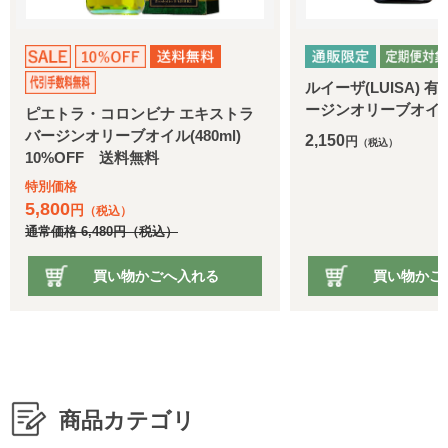
ルイーザ(LUISA) 有機エキストラバ
機能性表示
ージンオリーブオイル
リー PR
キストラ
80ml)
特別価格
2,150
円
（税込）
5,131
円
通常価格
6,
れる
買い物かごへ入れる
商品カテゴリ