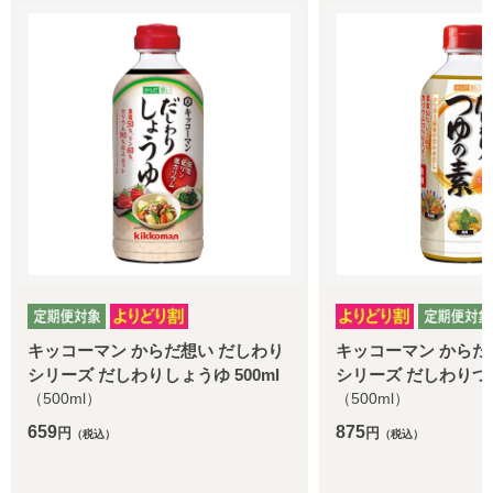
わり
キッコーマン からだ想い だしわり
機能性表示食品 
ml
シリーズ だしわりつゆの素 500ml
リー PRO 3
（500ml）
特別価格
5,131
875
円
円
（税込
（税込）
通常価格
6,414