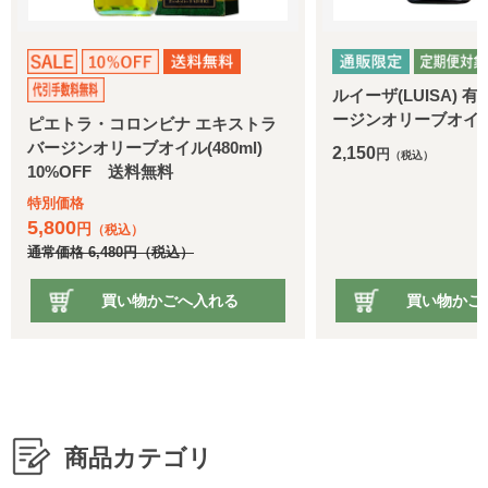
ルイーザ(LUISA) 有機エキスト
ージンオリーブオイル
・コロンビナ エキストラ
オリーブオイル(480ml)
2,150
円
（税込）
FF 送料無料
円
（税込）
6,480
円
（税込）
買い物かごへ入れる
買い物かごへ入れる
商品カテゴリ