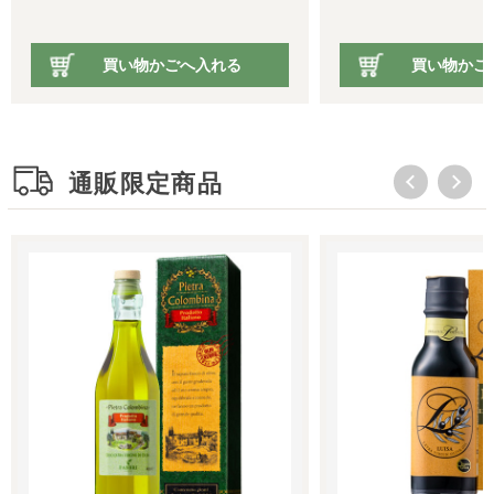
かごへ入れる
買い物かごへ入れる
通販限定商品