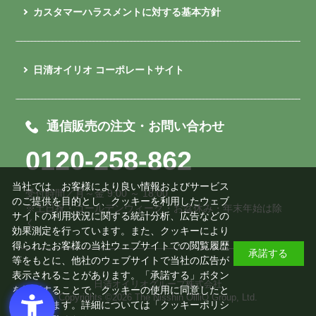
カスタマーハラスメントに対する基本方針
日清オイリオ コーポレートサイト
通信販売の注文・お問い合わせ
0120-258-862
当社では、お客様により良い情報およびサービス
受付時間／月～金 9:00 ～ 18:00
のご提供を目的とし、クッキーを利用したウェブ
※土日祝・ゴールデンウィーク・お盆休み・年末年始は除
サイトの利用状況に関する統計分析、広告などの
く
効果測定を行っています。また、クッキーにより
得られたお客様の当社ウェブサイトでの閲覧履歴
承諾する
等をもとに、他社のウェブサイトで当社の広告が
表示されることがあります。「承諾する」ボタン
日清オイリオグループ株式会社
を押下することで、クッキーの使用に同意したと
Copyrights ©
2026 The Nisshin OilliO Group, Ltd.
みなされます。詳細については「
クッキーポリシ