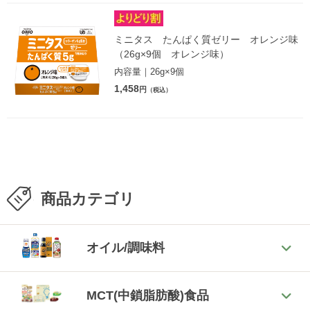
ミニタス たんぱく質ゼリー オレンジ味
（26g×9個 オレンジ味）
内容量｜26g×9個
1,458
円
（税込）
商品カテゴリ
オイル/調味料
MCT(中鎖脂肪酸)食品