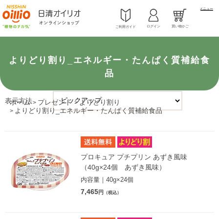
メニュー
ログイン
買い物かご
ご利用ガイド
よりどり割り_エネルギー・たんぱく質補給食
品
表示方法
ホーム
プレゼント
よりどり割り
>
>
よりどり割り_エネルギー・たんぱく質補給食品
>
プロキュア プチプリン あずき風味
（40g×24個 あずき風味）
内容量｜40g×24個
7,465
円
（税込）