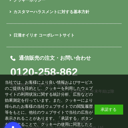
カスタマーハラスメントに対する基本方針
日清オイリオ コーポレートサイト
通信販売の注文・お問い合わせ
0120-258-862
当社では、お客様により良い情報およびサービス
受付時間／月～金 9:00 ～ 18:00
のご提供を目的とし、クッキーを利用したウェブ
※土日祝・ゴールデンウィーク・お盆休み・年末年始は除
サイトの利用状況に関する統計分析、広告などの
く
効果測定を行っています。また、クッキーにより
得られたお客様の当社ウェブサイトでの閲覧履歴
承諾する
等をもとに、他社のウェブサイトで当社の広告が
表示されることがあります。「承諾する」ボタン
日清オイリオグループ株式会社
を押下することで、クッキーの使用に同意したと
Copyrights ©
2026 The Nisshin OilliO Group, Ltd.