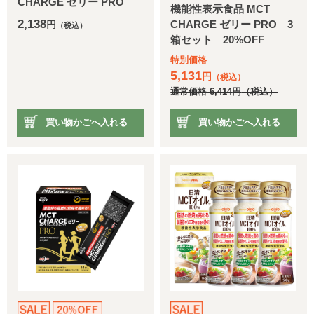
CHARGE ゼリー PRO
機能性表示食品 MCT
2,138
CHARGE ゼリー PRO 3
円
（税込）
箱セット 20%OFF
特別価格
5,131
円
（税込）
通常価格
6,414
円
（税込）
買い物かごへ入れる
買い物かごへ入れる