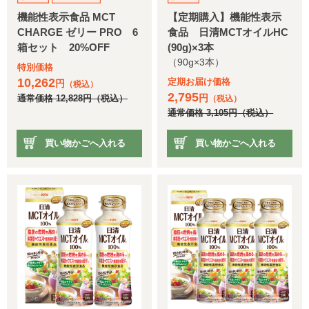
機能性表示食品 MCT
【定期購入】機能性表示
CHARGE ゼリー PRO 6
食品 日清MCTオイルHC
箱セット 20%OFF
(90g)×3本
（90g×3本）
特別価格
10,262
定期お届け価格
円
（税込）
2,795
円
通常価格
12,828
円
（税込）
（税込）
通常価格
3,105
円
（税込）
買い物かごへ入れる
買い物かごへ入れる