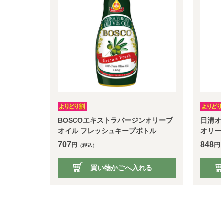
BOSCOエキストラバージンオリーブ
日清オ
オイル フレッシュキープボトル
オリー
707
848
円
円
（税込）
買い物かごへ入れる