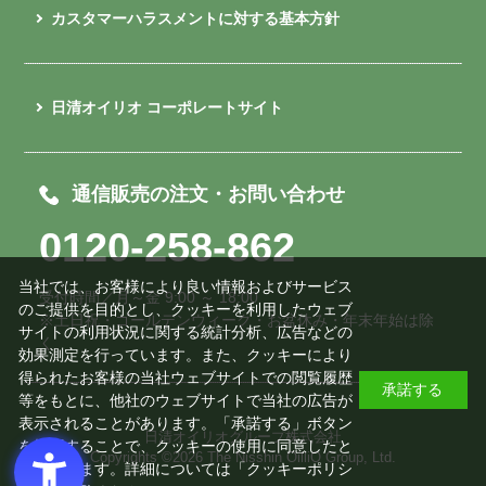
カスタマーハラスメントに対する基本方針
日清オイリオ コーポレートサイト
通信販売の注文・お問い合わせ
0120-258-862
当社では、お客様により良い情報およびサービス
受付時間／月～金 9:00 ～ 18:00
のご提供を目的とし、クッキーを利用したウェブ
※土日祝・ゴールデンウィーク・お盆休み・年末年始は除
サイトの利用状況に関する統計分析、広告などの
く
効果測定を行っています。また、クッキーにより
得られたお客様の当社ウェブサイトでの閲覧履歴
承諾する
等をもとに、他社のウェブサイトで当社の広告が
表示されることがあります。「承諾する」ボタン
日清オイリオグループ株式会社
を押下することで、クッキーの使用に同意したと
Copyrights ©
2026 The Nisshin OilliO Group, Ltd.
みなされます。詳細については「
クッキーポリシ