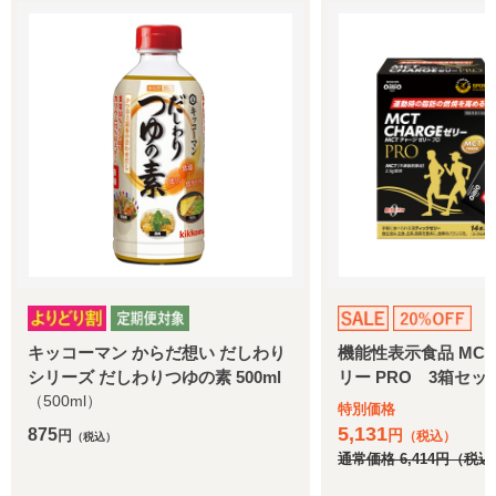
キッコーマン からだ想い だしわり
機能性表示食品 MCT 
シリーズ だしわりつゆの素 500ml
リー PRO 3箱セット
（500ml）
特別価格
5,131
875
円
円
（税込）
（税込）
通常価格
6,414
円
（税込