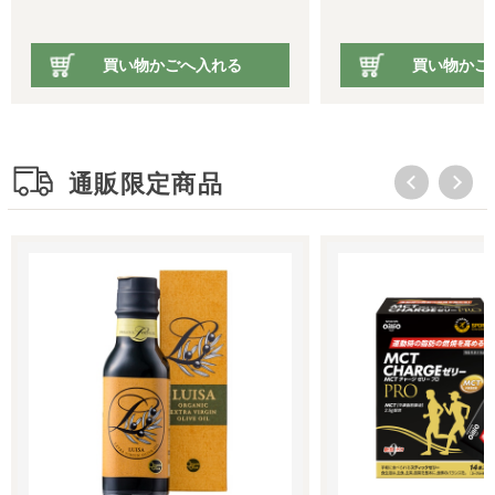
買い物かごへ入れる
買い物かご
通販限定商品