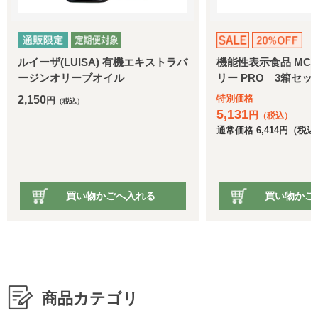
ルイーザ(LUISA) 有機エキストラバ
機能性表示食品 MCT 
ージンオリーブオイル
リー PRO 3箱セット
特別価格
2,150
円
（税込）
5,131
円
（税込）
通常価格
6,414
円
（税込
買い物かごへ入れる
買い物かご
商品カテゴリ