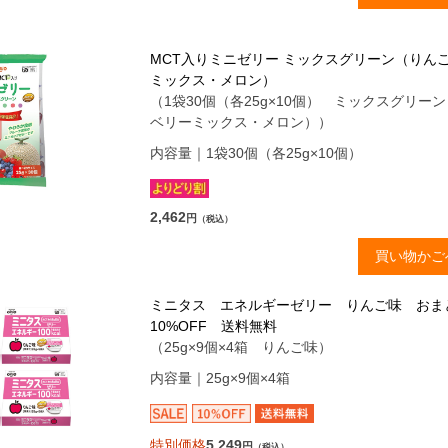
MCT入りミニゼリー ミックスグリーン（りん
ミックス・メロン）
（1袋30個（各25g×10個） ミックスグリー
ベリーミックス・メロン））
内容量｜1袋30個（各25g×10個）
2,462
円
（税込）
買い物かご
ミニタス エネルギーゼリー りんご味 お
10%OFF 送料無料
（25g×9個×4箱 りんご味）
内容量｜25g×9個×4箱
特別価格
5,249
円
（税込）