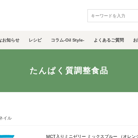
な
お知らせ
レシピ
コラム
-Oil Style-
よくある
ご質問
お
たんぱく質調整食品
ネイル
MCT入りミニゼリー ミックスブルー （オレン