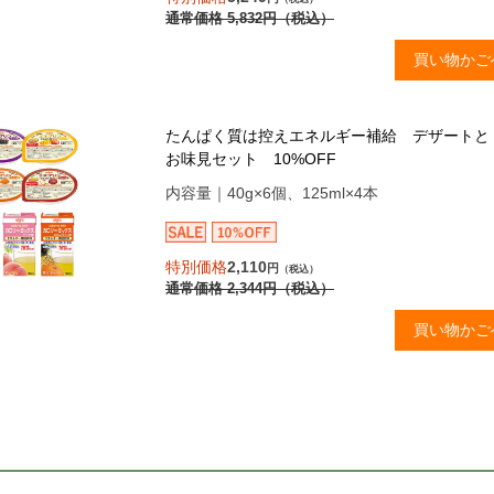
通常価格
5,832
円
（税込）
買い物かご
たんぱく質は控えエネルギー補給 デザートと
お味見セット 10%OFF
内容量｜40g×6個、125ml×4本
特別価格
2,110
円
（税込）
通常価格
2,344
円
（税込）
買い物かご