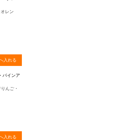
（オレン
へ入れる
・パインア
青りんご・
へ入れる