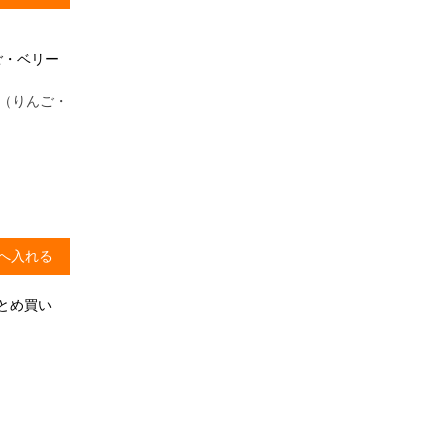
ご・ベリー
ン（りんご・
へ入れる
まとめ買い