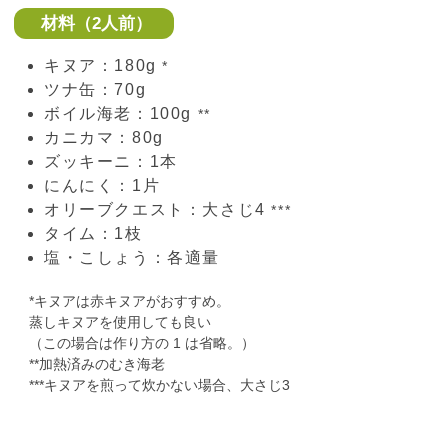
材料（2人前）
キヌア：180g
*
ツナ缶：70g
ボイル海老：100g
**
カニカマ：80g
ズッキーニ：1本
にんにく：1片
オリーブクエスト：大さじ4
***
タイム：1枝
塩・こしょう：各適量
*キヌアは赤キヌアがおすすめ。
蒸しキヌアを使用しても良い
（この場合は作り方の 1 は省略。）
**加熱済みのむき海老
***キヌアを煎って炊かない場合、大さじ3